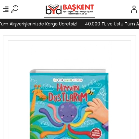
m Alışverişlerinizde Kargo Ücretsiz!
40.000 TL ve Üstü Tüm Alış