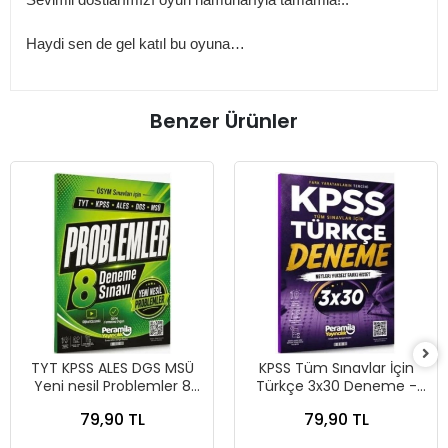
Sevimli dostlarımızı oyun hamurlarıyla tamamla!..
Haydi sen de gel katıl bu oyuna…
Benzer Ürünler
TYT KPSS ALES DGS MSÜ
KPSS Tüm Sınavlar İçin
Yeni nesil Problemler 8
Türkçe 3x30 Deneme -
Deneme - Peramila
Peramila Yayıncılık
79,90 TL
79,90 TL
Yayıncılık