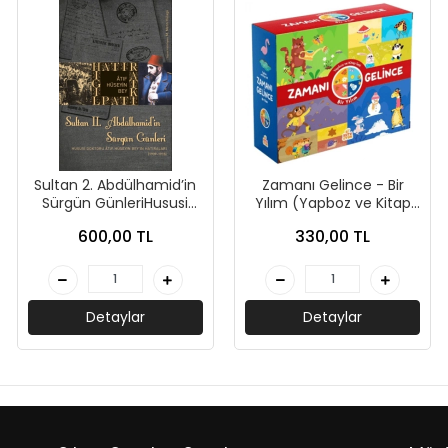
Sultan 2. Abdülhamid’in
Zamanı Gelince - Bir
Sürgün GünleriHususi
Yılım (Yapboz ve Kitap
Doktoru Atıf Hüseyin
Seti)-Kolektif-Bi Kutu
600,00 TL
330,00 TL
Beyin Hatıraları (1909-
Oyun
1918)-Kolektif-Timaş
Tarih
Detaylar
Detaylar