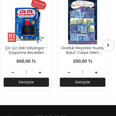
Çiz Çiz Zeki Salyangoz -
Dostluk Reçetesi-Kuzey
Düşünme Becerileri
Bulut-Carpe Diem
Etkinlikleri-Kolektif-
Kitapları
600,00 TL
200,00 TL
Sincap Kitap
Detaylar
Detaylar