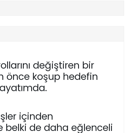
llarını değiştiren bir
an önce koşup hedefin
 hayatımda.
ler içinden
 belki de daha eğlenceli