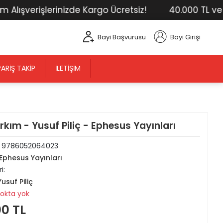
verişlerinizde Kargo Ücretsiz!
40.000 TL ve Üstü 
Bayi Başvurusu
Bayi Girişi
PARIŞ TAKIP
İLETIŞIM
arkım - Yusuf Piliç - Ephesus Yayınları
:
9786052064023
Ephesus Yayınları
i:
Yusuf Piliç
tokta yok
00 TL