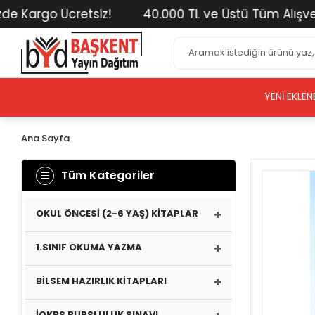
argo Ücretsiz!
40.000 TL ve Üstü Tüm Alışverişler
YENI EKLEN
Ana Sayfa
Tüm Kategoriler
+
OKUL ÖNCESİ (2-6 YAŞ) KİTAPLAR
+
1.SINIF OKUMA YAZMA
+
BİLSEM HAZIRLIK KİTAPLARI
İOKBS BURSLULUK SINAVI