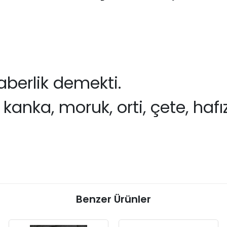
raberlik demekti.
anka, moruk, orti, çete, hafı
Benzer Ürünler