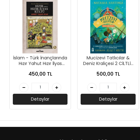
AKIL OYUNLARI + PUZZLE
CEP KİTAPLARI
+
SÖZLÜK ÇEŞİTLERİ
+
ATLAS ÇEŞİTLERİ
İslam - Türk İnançlarında
Mucizevi Tatlıcılar &
+
Hızır Yahut Hızır İlyas
Deniz Kraliçesi 2 CİLTLİ-
KUR'AN-I KERİM - YASİN-İ ŞERİF
Kültü-Ahmet Yaşar
Natasha Hastings-Genç
450,00 TL
500,00 TL
Ocak-Timaş Tarih
Timaş
KONUŞMA KLAVUZLARI
Detaylar
Detaylar