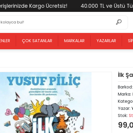
inizde Kargo Ücretsiz!
40.000 TL ve Üstü Tüm Alış
ENLER
ÇOK SATANLAR
MARKALAR
YAZARLAR
SI
İlk Ş
Barkod
Marka:
Kategor
Yazar:
Stok:
S
99,