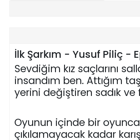
+
E-KPSS KİTAPLARI
+
DGS KİTAPLARI
+
ALES KİTAPLARI
İlk Şarkım - Yusuf Piliç -
+
YDS - YÖKDİL HAZIRLIK KİTAPLARI
Sevdiğim kız saçlarını sal
ASKERİ LİSE - PMYO KİTAPLARI
insandım ben. Attığım taş
YÖS KİTAPLARI
yerini değiştiren sadık v
DHBT HAZIRLIK KİTAPLARI
GYS HAZIRLIK KİTAPLARI
Oyunun içinde bir oyunca
SPK HAZIRLIK KİTAPLARI
çıkılamayacak kadar karış