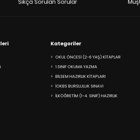
Sıkça Sorulan Sorular
Müşt
leri
Kategoriler
OKUL ÖNCESİ (2-6 YAŞ) KİTAPLAR
i
1.SINIF OKUMA YAZMA
BİLSEM HAZIRLIK KİTAPLARI
İOKBS BURSLULUK SINAVI
İLKÖĞRETİM (1-4. SINIF) HAZIRLIK