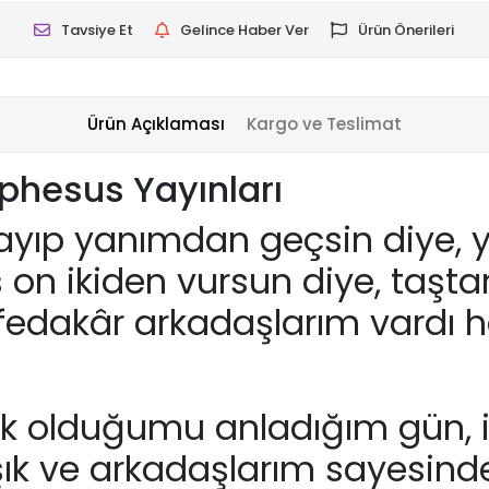
Tavsiye Et
Gelince Haber Ver
Ürün Önerileri
Ürün Açıklaması
Kargo ve Teslimat
 Ephesus Yayınları
layıp yanımdan geçsin diye, yo
 on ikiden vursun diye, taşt
e fedakâr arkadaşlarım vardı
k olduğumu anladığım gün, iş
ık ve arkadaşlarım sayesinde