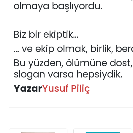
+
ÜNİVERSİTE DERS KİTAPLARI
olmaya başlıyordu.
+
ROMAN - KÜLTÜR KİTAPLARI
+
HİKAYE - ÇOCUK KİTAPLARI
Biz bir ekiptik...
+
KUTULU SETLER
… ve ekip olmak, birlik, be
İNGİLİZCE HİKAYE KİTAPLARI
Bu yüzden, ölümüne dost, k
ALMANCA HİKAYE KİTAPLARI
slogan varsa hepsiydik.
MANGA - ÇİZGİ ROMAN
Yazar
Yusuf Piliç
FUTBOL - SPORCU KİTAPLARI
+
HOBİ - BULMACA KİTAPLARI
BOYAMA - MANDALA KİTAPLARI