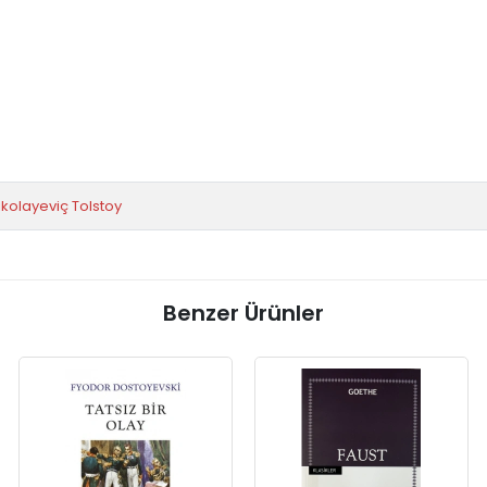
2. Hamur
LEV NİKOLAYEVİÇ TOLSTOY
Bilgili Yayıncılık
ikolayeviç Tolstoy
Benzer Ürünler