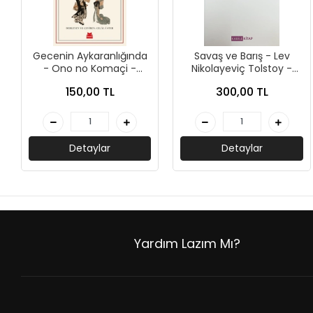
AKIL OYUNLARI + PUZZLE
CEP KİTAPLARI
Gecenin Aykaranlığında
Savaş ve Barış - Lev
- Ono no Komaçi -
Nikolayeviç Tolstoy -
+
SÖZLÜK ÇEŞİTLERİ
Kırmızı Kedi Yayınları
Kabile Yayınları
150,00 TL
300,00 TL
+
ATLAS ÇEŞİTLERİ
+
KUR'AN-I KERİM - YASİN-İ ŞERİF
Detaylar
Detaylar
KONUŞMA KLAVUZLARI
Yardım Lazım Mı?