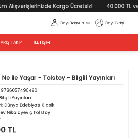
şverişlerinizde Kargo Ücretsiz!
40.000 TL ve Üst
Bayi Başvurusu
Bayi Girişi
PARIŞ TAKIP
İLETIŞIM
 Ne ile Yaşar - Tolstoy - Bilgili Yayınları
:
9786057490490
Bilgili Yayınları
i:
Dünya Edebiyatı Klasik
Lev Nikolayeviç Tolstoy
7
00 TL