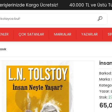
rinizde Kargo Ücretsiz!
40.000 TL ve Üstü Tüm Alı
ENLER
ÇOK SATANLAR
MARKALAR
YAZARLAR
SI
asik
İnsan
Barkod
Marka:
Kategor
Yazar:
Stok:
2
65,