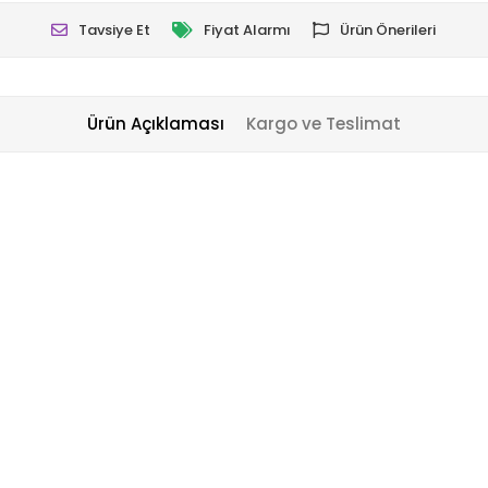
Tavsiye Et
Fiyat Alarmı
Ürün Önerileri
Ürün Açıklaması
Kargo ve Teslimat
ir biçimde yansıtan dünya edebiyatının önemli ismi Tolstoy, bu kısa ama 
r üzerine düşünmüş ve bir filozof yaklaşımıyla onları hikâyeleştirmişt
r yazınsal başarı sergilemiştir. İnsanın yaşamda ihtiyaç duyduğu, uğ
eyler nelerdi? İnsan ne ile yaşardı? İnsan zihnini kurcalayan bu sorul
9786057490490
2947/007
5. Sınıf,6. Sınıf,7. Sınıf,8. Sınıf
12.5 x 19.2 x 0.5 cm
0.063
80