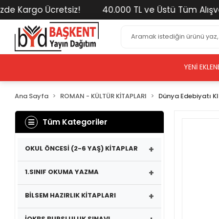
Kargo Ücretsiz!
40.000 TL ve Üstü Tüm Alışverişle
YENI EKLEN
Ana Sayfa
ROMAN - KÜLTÜR KİTAPLARI
Dünya Edebiyatı Kl
Tüm Kategoriler
+
OKUL ÖNCESİ (2-6 YAŞ) KİTAPLAR
+
1.SINIF OKUMA YAZMA
+
BİLSEM HAZIRLIK KİTAPLARI
İOKBS BURSLULUK SINAVI