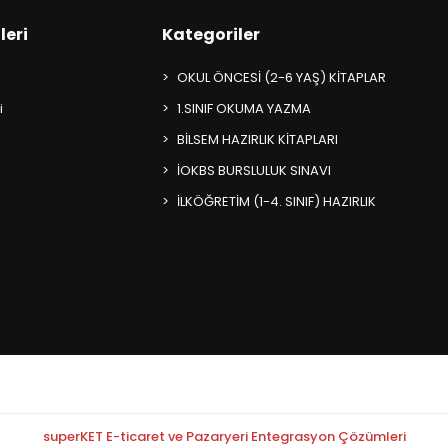
leri
Kategoriler
OKUL ÖNCESİ (2-6 YAŞ) KİTAPLAR
i
1.SINIF OKUMA YAZMA
BİLSEM HAZIRLIK KİTAPLARI
İOKBS BURSLULUK SINAVI
İLKÖĞRETİM (1-4. SINIF) HAZIRLIK
superKET E-ticaret ve Pazaryeri Entegrasyon Çözümleri