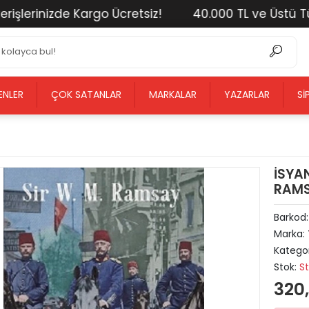
erinizde Kargo Ücretsiz!
40.000 TL ve Üstü Tüm Al
ENLER
ÇOK SATANLAR
MARKALAR
YAZARLAR
SI
İSYA
RAMS
Barkod
Marka:
Kategor
Stok:
S
320