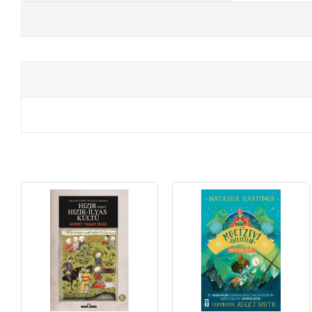
+
E-KPSS KİTAPLARI
+
DGS KİTAPLARI
+
ALES KİTAPLARI
+
YDS - YÖKDİL HAZIRLIK KİTAPLARI
ASKERİ LİSE - PMYO KİTAPLARI
YÖS KİTAPLARI
DHBT HAZIRLIK KİTAPLARI
GYS HAZIRLIK KİTAPLARI
SPK HAZIRLIK KİTAPLARI