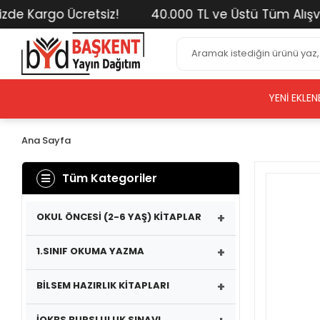
 Kargo Ücretsiz!
40.000 TL ve Üstü Tüm Alışverişl
YENI EKLEN
Ana Sayfa
Tüm Kategoriler
+
OKUL ÖNCESİ (2-6 YAŞ) KİTAPLAR
+
1.SINIF OKUMA YAZMA
+
BİLSEM HAZIRLIK KİTAPLARI
İOKBS BURSLULUK SINAVI