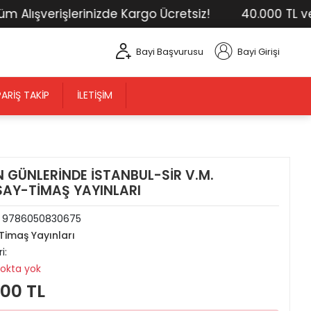
ışverişlerinizde Kargo Ücretsiz!
40.000 TL ve Üst
Bayi Başvurusu
Bayi Girişi
PARIŞ TAKIP
İLETIŞIM
N GÜNLERİNDE İSTANBUL-SİR V.M.
AY-TİMAŞ YAYINLARI
:
9786050830675
Timaş Yayınları
i:
tokta yok
,00 TL