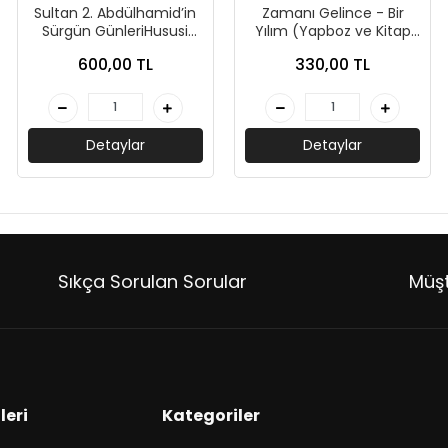
Sultan 2. Abdülhamid’in
Zamanı Gelince - Bir
Sürgün GünleriHususi
Yılım (Yapboz ve Kitap
Doktoru Atıf Hüseyin
Seti)-Kolektif-Bi Kutu
600,00 TL
330,00 TL
Beyin Hatıraları (1909-
Oyun
1918)-Kolektif-Timaş
Tarih
Detaylar
Detaylar
Sıkça Sorulan Sorular
Müşt
leri
Kategoriler