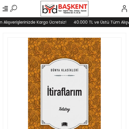
lışverişlerinizde Kargo Ücretsiz!
40.000 TL ve Üstü Tüm Alışver