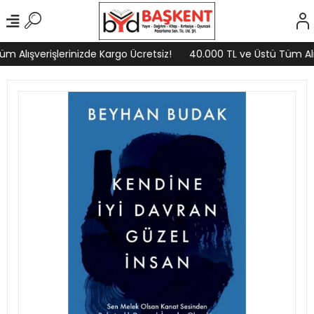
 Alışverişlerinizde Kargo Ücretsiz!
40.000 TL ve Üstü Tüm Alışv