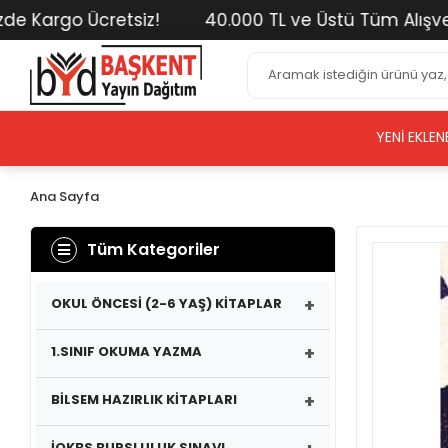
 Kargo Ücretsiz!
40.000 TL ve Üstü Tüm Alışverişl
YENI EKLEN
Ana Sayfa
Tüm Kategoriler
+
OKUL ÖNCESİ (2-6 YAŞ) KİTAPLAR
+
1.SINIF OKUMA YAZMA
+
BİLSEM HAZIRLIK KİTAPLARI
İOKBS BURSLULUK SINAVI