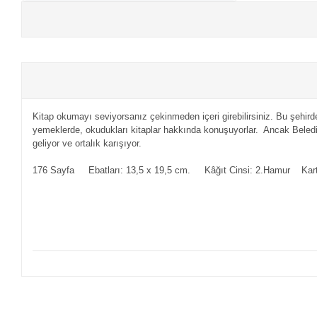
+
E-KPSS KİTAPLARI
+
DGS KİTAPLARI
+
ALES KİTAPLARI
Kitap okumayı seviyorsanız çekinmeden içeri girebilirsiniz. Bu şehirde
+
YDS - YÖKDİL HAZIRLIK KİTAPLARI
yemeklerde, okudukları kitaplar hakkında konuşuyorlar. Ancak Beledi
geliyor ve ortalık karışıyor.
ASKERİ LİSE - PMYO KİTAPLARI
176 Sayfa Ebatları: 13,5 x 19,5 cm. Kâğıt Cinsi: 2.Hamur Ka
YÖS KİTAPLARI
DHBT HAZIRLIK KİTAPLARI
GYS HAZIRLIK KİTAPLARI
SPK HAZIRLIK KİTAPLARI