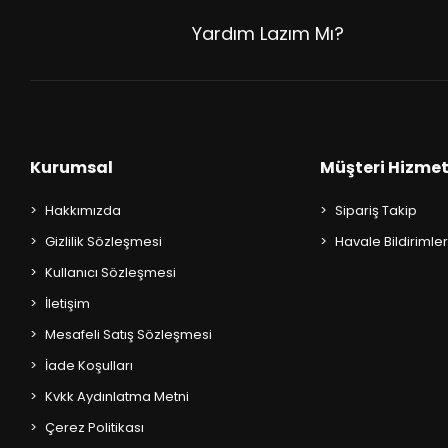
AKIL OYUNLARI + PUZZLE
Yardım Lazım Mı?
CEP KİTAPLARI
+
SÖZLÜK ÇEŞİTLERİ
+
ATLAS ÇEŞİTLERİ
Kurumsal
Müşteri Hizmet
+
KUR'AN-I KERİM - YASİN-İ ŞERİF
Hakkımızda
Sipariş Takip
Gizlilik Sözleşmesi
Havale Bildirimler
KONUŞMA KLAVUZLARI
Kullanıcı Sözleşmesi
İletişim
Mesafeli Satış Sözleşmesi
İade Koşulları
Kvkk Aydınlatma Metni
Çerez Politikası