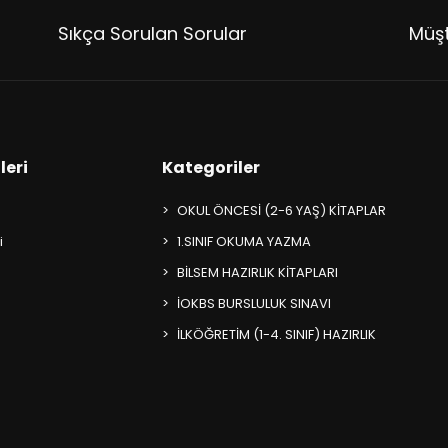
Sıkça Sorulan Sorular
Müşt
leri
Kategoriler
OKUL ÖNCESİ (2-6 YAŞ) KİTAPLAR
i
1.SINIF OKUMA YAZMA
BİLSEM HAZIRLIK KİTAPLARI
İOKBS BURSLULUK SINAVI
İLKÖĞRETİM (1-4. SINIF) HAZIRLIK