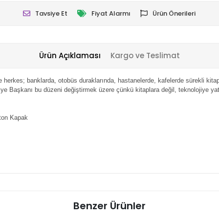
Tavsiye Et
Fiyat Alarmı
Ürün Önerileri
Ürün Açıklaması
Kargo ve Teslimat
 herkes; banklarda, otobüs duraklarında, hastanelerde, kafelerde sürekli kitap
ye Başkanı bu düzeni değiştirmek üzere çünkü kitaplara değil, teknolojiye y
rton Kapak
Benzer Ürünler