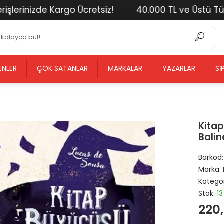
erinizde Kargo Ücretsiz!
40.000 TL ve Üstü Tüm Al
ENLER
ÇOK SATANLAR
MARKALAR
YAZARLAR
SI
Kita
Balin
Barkod
Marka:
Kategor
Stok:
13
220