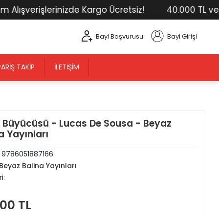
ışverişlerinizde Kargo Ücretsiz!
40.000 TL ve Üst
Bayi Başvurusu
Bayi Girişi
PARIŞ TAKIP
İLETIŞIM
p Büyücüsü - Lucas De Sousa - Beyaz
a Yayınları
:
9786051887166
Beyaz Balina Yayınları
i:
,00 TL