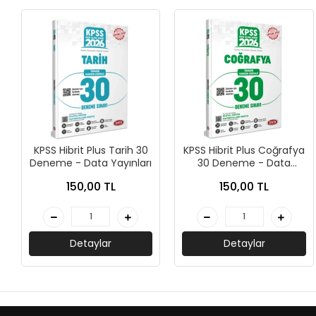
+
ÜNİVERSİTE DERS KİTAPLARI
+
ROMAN - KÜLTÜR KİTAPLARI
+
HİKAYE - ÇOCUK KİTAPLARI
+
KUTULU SETLER
İNGİLİZCE HİKAYE KİTAPLARI
KPSS Hibrit Plus Tarih 30
KPSS Hibrit Plus Coğrafya
Deneme - Data Yayınları
30 Deneme - Data
ALMANCA HİKAYE KİTAPLARI
Yayınları
150,00 TL
150,00 TL
MANGA - ÇİZGİ ROMAN
FUTBOL - SPORCU KİTAPLARI
Detaylar
Detaylar
+
HOBİ - BULMACA KİTAPLARI
BOYAMA - MANDALA KİTAPLARI