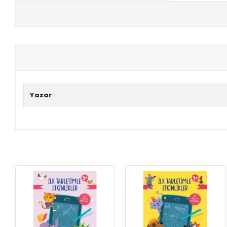
+
E-KPSS KİTAPLARI
+
DGS KİTAPLARI
+
ALES KİTAPLARI
+
YDS - YÖKDİL HAZIRLIK KİTAPLARI
Yazar
ASKERİ LİSE - PMYO KİTAPLARI
YÖS KİTAPLARI
DHBT HAZIRLIK KİTAPLARI
GYS HAZIRLIK KİTAPLARI
SPK HAZIRLIK KİTAPLARI