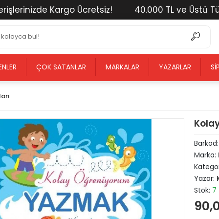
erinizde Kargo Ücretsiz!
40.000 TL ve Üstü Tüm Al
ENLER
ÇOK SATANLAR
MARKALAR
YAZARLAR
SI
ları
Kolay
Barkod
Marka:
Kategor
Yazar:
Stok:
7
90,