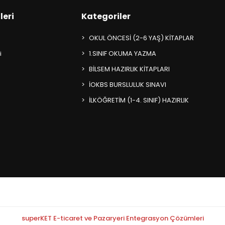
leri
Kategoriler
OKUL ÖNCESİ (2-6 YAŞ) KİTAPLAR
i
1.SINIF OKUMA YAZMA
BİLSEM HAZIRLIK KİTAPLARI
İOKBS BURSLULUK SINAVI
İLKÖĞRETİM (1-4. SINIF) HAZIRLIK
superKET E-ticaret ve Pazaryeri Entegrasyon Çözümleri