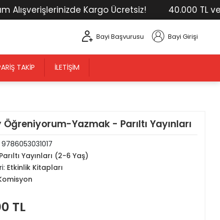
ışverişlerinizde Kargo Ücretsiz!
40.000 TL ve Üst
Bayi Başvurusu
Bayi Girişi
PARIŞ TAKIP
İLETIŞIM
 Öğreniyorum-Yazmak - Parıltı Yayınları
:
9786053031017
Parıltı Yayınları (2-6 Yaş)
i:
Etkinlik Kitapları
Komisyon
00 TL