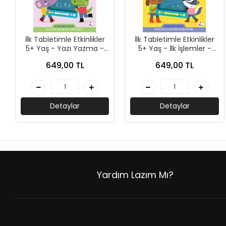
+
ÜNİVERSİTE DERS KİTAPLARI
+
ROMAN - KÜLTÜR KİTAPLARI
İlk Tabletimle Etkinlikler
İlk Tabletimle Etkinlikler
+
5+ Yaş - Yazı Yazma -
5+ Yaş - İlk İşlemler -
HİKAYE - ÇOCUK KİTAPLARI
İndigo Çocuk
İndigo Çocuk
649,00 TL
649,00 TL
+
KUTULU SETLER
İNGİLİZCE HİKAYE KİTAPLARI
Detaylar
Detaylar
ALMANCA HİKAYE KİTAPLARI
MANGA - ÇİZGİ ROMAN
FUTBOL - SPORCU KİTAPLARI
Yardım Lazım Mı?
+
HOBİ - BULMACA KİTAPLARI
BOYAMA - MANDALA KİTAPLARI