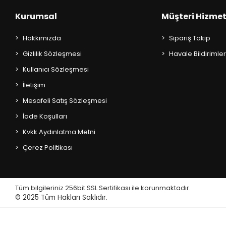
AKIL OYUNLARI + PUZZLE
Kurumsal
Müşteri Hizmet
CEP KİTAPLARI
Hakkımızda
Sipariş Takip
+
Gizlilik Sözleşmesi
Havale Bildirimler
SÖZLÜK ÇEŞİTLERİ
Kullanıcı Sözleşmesi
+
ATLAS ÇEŞİTLERİ
İletişim
Mesafeli Satış Sözleşmesi
+
KUR'AN-I KERİM - YASİN-İ ŞERİF
İade Koşulları
KONUŞMA KLAVUZLARI
Kvkk Aydınlatma Metni
Çerez Politikası
Tüm bilgileriniz 256bit SSL Sertifikası ile korunmaktadır.
© 2025
Tüm Hakları Saklıdır.