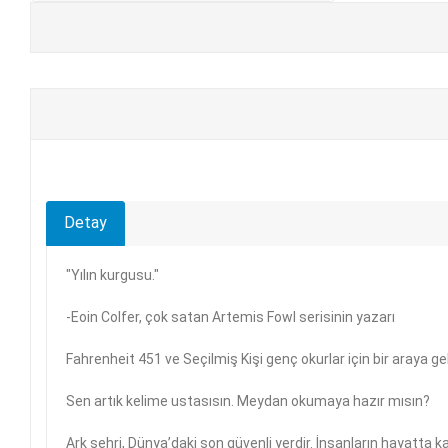
+
E-KPSS KİTAPLARI
+
DGS KİTAPLARI
+
ALES KİTAPLARI
+
YDS - YÖKDİL HAZIRLIK KİTAPLARI
ASKERİ LİSE - PMYO KİTAPLARI
Detay
YÖS KİTAPLARI
"Yılın kurgusu."
DHBT HAZIRLIK KİTAPLARI
-Eoin Colfer, çok satan Artemis Fowl serisinin yazarı
GYS HAZIRLIK KİTAPLARI
Fahrenheit 451 ve Seçilmiş Kişi genç okurlar için bir araya gel
SPK HAZIRLIK KİTAPLARI
Sen artık kelime ustasısın. Meydan okumaya hazır mısın?
Ark şehri, Dünya’daki son güvenli yerdir. İnsanların hayatta 