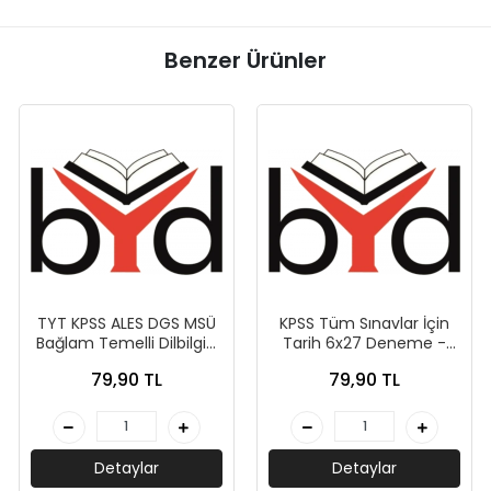
Benzer Ürünler
TYT KPSS ALES DGS MSÜ
KPSS Tüm Sınavlar İçin
Bağlam Temelli Dilbilgisi
Tarih 6x27 Deneme -
10 Deneme - Peramila
Peramila Yayıncılık
79,90 TL
79,90 TL
Yayıncılık
Detaylar
Detaylar