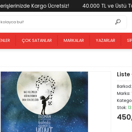
rinizde Kargo Ücretsiz!
40.000 TL ve Üstü Tüm Al
ENLER
ÇOK SATANLAR
MARKALAR
YAZARLAR
SI
Liste
Barkod
Marka:
Kategor
Stok:
13
450