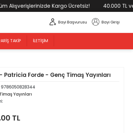
ışverişlerinizde Kargo Ücretsiz!
40.000 TL ve Üst
Bayi Başvurusu
Bayi Girişi
PARIŞ TAKIP
İLETIŞIM
 - Patricia Forde - Genç Timaş Yayınları
:
9786050828344
Timaş Yayınları
i:
,00 TL