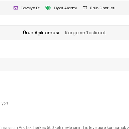
Tavsiye Et
Fiyat Alarmı
Ürün Önerileri
Ürün Açıklaması
Kargo ve Teslimat
iyor!
kalması için Ark’taki herkes 500 kelimeyle sınırlı Listeye göre konuşmak 