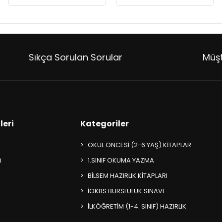
Sıkça Sorulan Sorular
Müşt
leri
Kategoriler
OKUL ÖNCESİ (2-6 YAŞ) KİTAPLAR
i
1.SINIF OKUMA YAZMA
BİLSEM HAZIRLIK KİTAPLARI
İOKBS BURSLULUK SINAVI
İLKÖĞRETİM (1-4. SINIF) HAZIRLIK