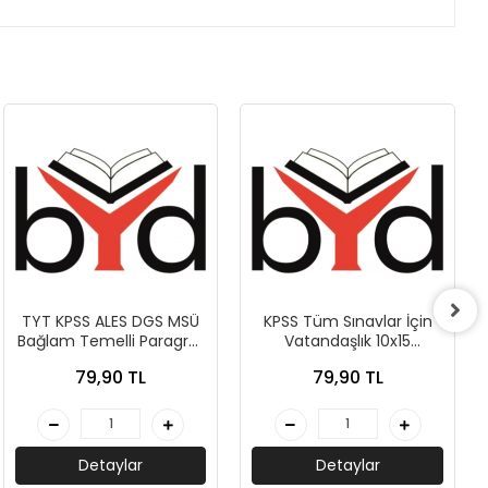
TYT KPSS ALES DGS MSÜ
KPSS Tüm Sınavlar İçin
Bağlam Temelli Paragraf
Vatandaşlık 10x15
5 Deneme - Peramila
Deneme - Peramila
79,90 TL
79,90 TL
Yayıncılık
Yayıncılık
Detaylar
Detaylar