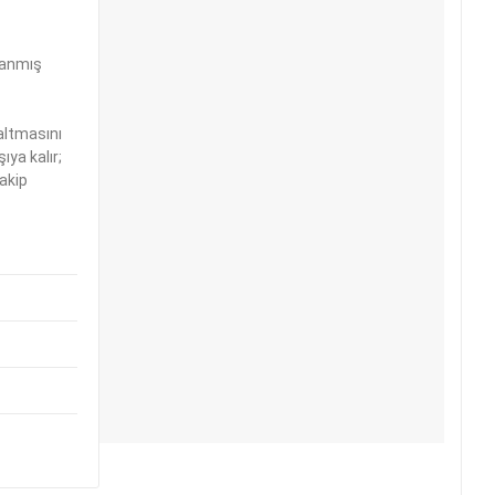
klanmış
altmasını
ıya kalır;
akip