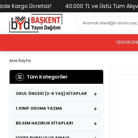
Kargo Ücretsiz!
40.000 TL ve Üstü Tüm Alışverişle
YENI EKLEN
Ana Sayfa
Tüm Kategoriler
+
OKUL ÖNCESİ (2-6 YAŞ) KİTAPLAR
+
1.SINIF OKUMA YAZMA
+
BİLSEM HAZIRLIK KİTAPLARI
İOKBS BURSLULUK SINAVI