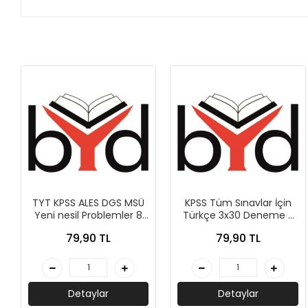
AKIL OYUNLARI + PUZZLE
CEP KİTAPLARI
+
SÖZLÜK ÇEŞİTLERİ
+
ATLAS ÇEŞİTLERİ
+
KUR'AN-I KERİM - YASİN-İ ŞERİF
KONUŞMA KLAVUZLARI
TYT KPSS ALES DGS MSÜ
KPSS Tüm Sınavlar İçin
Yeni nesil Problemler 8
Türkçe 3x30 Deneme -
Deneme - Peramila
Peramila Yayıncılık
79,90 TL
79,90 TL
Yayıncılık
Detaylar
Detaylar