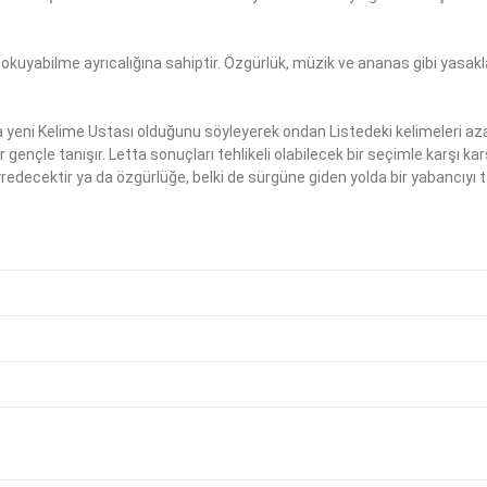
p okuyabilme ayrıcalığına sahiptir. Özgürlük, müzik ve ananas gibi yasa
ya yeni Kelime Ustası olduğunu söyleyerek ondan Listedeki kelimeleri az
gençle tanışır. Letta sonuçları tehlikeli olabilecek bir seçimle karşı karş
edecektir ya da özgürlüğe, belki de sürgüne giden yolda bir yabancıyı t