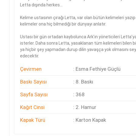
+
ÜNİVERSİTE DERS KİTAPLARI
Letta dışında herkes...
+
ROMAN - KÜLTÜR KİTAPLARI
Kelime ustasının çırağı Letta, var olan bütün kelimeleri yazı
kelimeler ona hiç bilmediği bir dünyayı anlatır.
+
HİKAYE - ÇOCUK KİTAPLARI
Ustası bir gün ortadan kaybolunca Ark’ın yöneticileri Letta’
isterler. Daha sonra Letta, yasaklanan tüm kelimeleri bilen bir 
+
KUTULU SETLER
ya hiçbir şey yapmadan durup dilin yavaşça yok olmasını seyr
edecektir.
İNGİLİZCE HİKAYE KİTAPLARI
Çevirmen
: Esma Fethiye Güçlü
ALMANCA HİKAYE KİTAPLARI
Baskı Sayısı
: 8. Baskı
MANGA - ÇİZGİ ROMAN
Sayfa Sayısı
: 368
FUTBOL - SPORCU KİTAPLARI
Kağıt Cinsi
: 2. Hamur
+
HOBİ - BULMACA KİTAPLARI
Kapak Türü
: Karton Kapak
BOYAMA - MANDALA KİTAPLARI