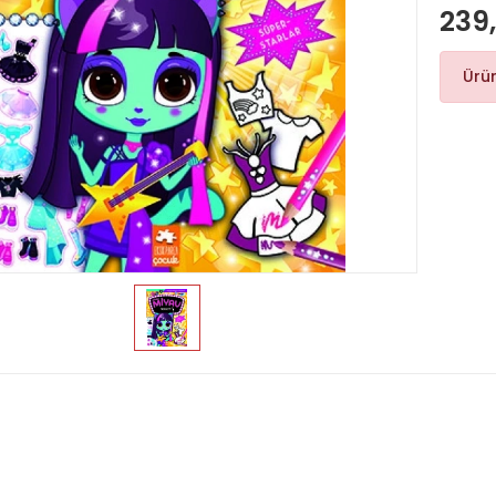
239
Ürü