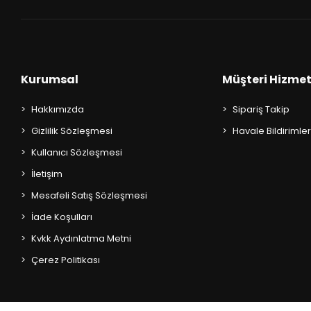
AKIL OYUNLARI + PUZZLE
CEP KİTAPLARI
+
SÖZLÜK ÇEŞİTLERİ
Kurumsal
Müşteri Hizmet
+
ATLAS ÇEŞİTLERİ
Hakkımızda
Sipariş Takip
Gizlilik Sözleşmesi
Havale Bildirimler
+
KUR'AN-I KERİM - YASİN-İ ŞERİF
Kullanıcı Sözleşmesi
KONUŞMA KLAVUZLARI
İletişim
Mesafeli Satış Sözleşmesi
İade Koşulları
Kvkk Aydınlatma Metni
Çerez Politikası