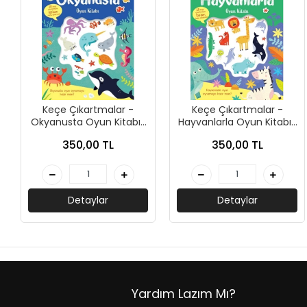
+
ÜNİVERSİTE DERS KİTAPLARI
+
ROMAN - KÜLTÜR KİTAPLARI
+
HİKAYE - ÇOCUK KİTAPLARI
+
KUTULU SETLER
Keçe Çıkartmalar -
Keçe Çıkartmalar -
Okyanusta Oyun Kitabı-
Hayvanlarla Oyun Kitabı-
İNGİLİZCE HİKAYE KİTAPLARI
Lisa Regan-İndigo Çocuk
Lisa Regan-İndigo Çocuk
350,00 TL
350,00 TL
ALMANCA HİKAYE KİTAPLARI
MANGA - ÇİZGİ ROMAN
Detaylar
Detaylar
FUTBOL - SPORCU KİTAPLARI
+
HOBİ - BULMACA KİTAPLARI
BOYAMA - MANDALA KİTAPLARI
Yardım Lazım Mı?