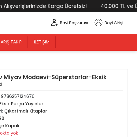
erişlerinizde Kargo Ücretsiz!
40.000 TL ve Üstü 
Bayi Başvurusu
Bayi Girişi
PARIŞ TAKIP
İLETIŞIM
v Miyav Modaevi-Süperstarlar-Eksik
a
:
9786257124676
Eksik Parça Yayınları
i:
Çıkartmalı Kitaplar
20
şe Kapak
tokta yok