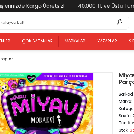
nizde Kargo Ücretsiz!
40.000 TL ve Üstü Tüm Alışv
ENLER
ÇOK SATANLAR
MARKALAR
YAZARLAR
SI
itaplar
Miya
Parç
Barkod
Marka:
Kategor
Sayfa:
Tür:
Ku
Stok:
S