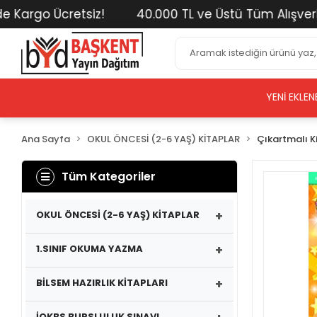
rgo Ücretsiz!
40.000 TL ve Üstü Tüm Alışverişleri
YENI EKLEN
Ana Sayfa
OKUL ÖNCESİ (2-6 YAŞ) KİTAPLAR
Çıkartmalı K
Tüm Kategoriler
+
OKUL ÖNCESİ (2-6 YAŞ) KİTAPLAR
+
1.SINIF OKUMA YAZMA
+
BİLSEM HAZIRLIK KİTAPLARI
İOKBS BURSLULUK SINAVI