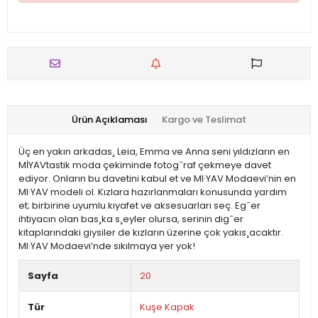
Ürün Açıklaması
Kargo ve Teslimat
Üç en yakın arkadas¸ Leia, Emma ve Anna seni yıldızların en
MİYAVtastik moda çekiminde fotogˆraf çekmeye davet
ediyor. Onların bu davetini kabul et ve MI·YAV Modaevi’nin en
MI·YAV modeli ol. Kızlara hazırlanmaları konusunda yardım
et; birbirine uyumlu kıyafet ve aksesuarları seç. Egˆer
ihtiyacın olan bas¸ka s¸eyler olursa, serinin digˆer
kitaplarındaki giysiler de kızların üzerine çok yakıs¸acaktır.
MI·YAV Modaevi’nde sıkılmaya yer yok!
Sayfa
20
Tür
Kuşe Kapak