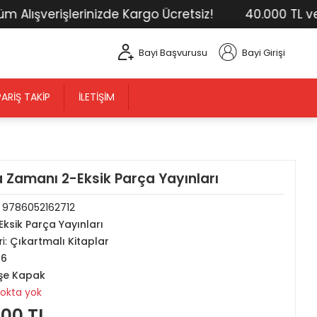
ışverişlerinizde Kargo Ücretsiz!
40.000 TL ve Üst
Bayi Başvurusu
Bayi Girişi
PARIŞ TAKIP
İLETIŞIM
 Zamanı 2-Eksik Parça Yayınları
:
9786052162712
Eksik Parça Yayınları
i:
Çıkartmalı Kitaplar
16
şe Kapak
tokta yok
,00 TL