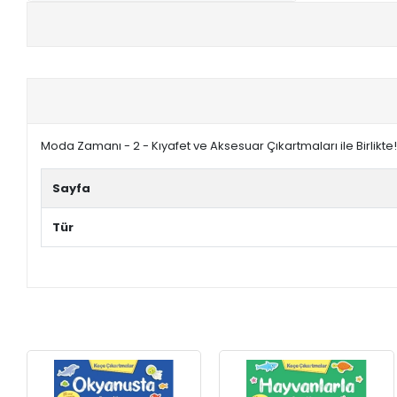
+
E-KPSS KİTAPLARI
+
DGS KİTAPLARI
+
ALES KİTAPLARI
Moda Zamanı - 2 - Kıyafet ve Aksesuar Çıkartmaları ile Birlikte
+
YDS - YÖKDİL HAZIRLIK KİTAPLARI
Sayfa
ASKERİ LİSE - PMYO KİTAPLARI
Tür
YÖS KİTAPLARI
DHBT HAZIRLIK KİTAPLARI
GYS HAZIRLIK KİTAPLARI
SPK HAZIRLIK KİTAPLARI