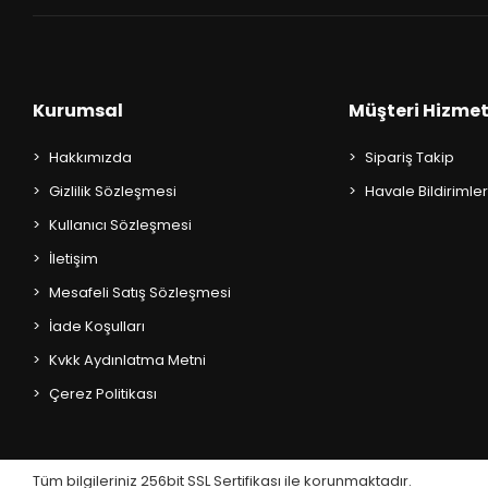
AKIL OYUNLARI + PUZZLE
CEP KİTAPLARI
Kurumsal
Müşteri Hizmet
+
SÖZLÜK ÇEŞİTLERİ
Hakkımızda
Sipariş Takip
+
ATLAS ÇEŞİTLERİ
Gizlilik Sözleşmesi
Havale Bildirimler
+
KUR'AN-I KERİM - YASİN-İ ŞERİF
Kullanıcı Sözleşmesi
İletişim
KONUŞMA KLAVUZLARI
Mesafeli Satış Sözleşmesi
İade Koşulları
Kvkk Aydınlatma Metni
Çerez Politikası
Tüm bilgileriniz 256bit SSL Sertifikası ile korunmaktadır.