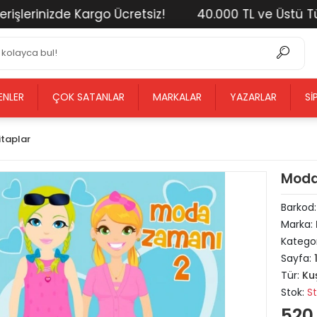
erinizde Kargo Ücretsiz!
40.000 TL ve Üstü Tüm Al
ENLER
ÇOK SATANLAR
MARKALAR
YAZARLAR
SI
itaplar
Moda
Barkod
Marka:
Kategor
Sayfa:
Tür:
Ku
Stok:
S
520