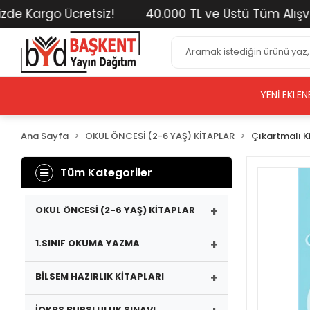
 Kargo Ücretsiz!
40.000 TL ve Üstü Tüm Alışverişl
YENI EKLEN
Ana Sayfa
OKUL ÖNCESİ (2-6 YAŞ) KİTAPLAR
Çıkartmalı K
Tüm Kategoriler
+
OKUL ÖNCESİ (2-6 YAŞ) KİTAPLAR
+
1.SINIF OKUMA YAZMA
+
BİLSEM HAZIRLIK KİTAPLARI
İOKBS BURSLULUK SINAVI