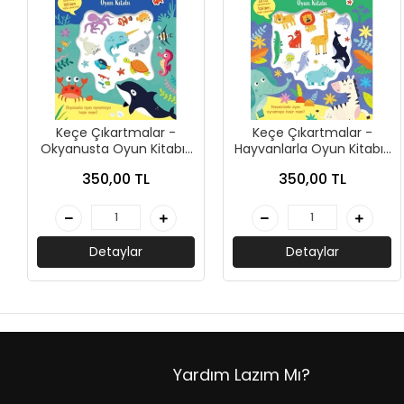
+
ÜNİVERSİTE DERS KİTAPLARI
+
ROMAN - KÜLTÜR KİTAPLARI
+
HİKAYE - ÇOCUK KİTAPLARI
+
KUTULU SETLER
Keçe Çıkartmalar -
Keçe Çıkartmalar -
Okyanusta Oyun Kitabı-
Hayvanlarla Oyun Kitabı-
Lisa Regan-İndigo Çocuk
Lisa Regan-İndigo Çocuk
İNGİLİZCE HİKAYE KİTAPLARI
350,00 TL
350,00 TL
ALMANCA HİKAYE KİTAPLARI
Detaylar
Detaylar
MANGA - ÇİZGİ ROMAN
FUTBOL - SPORCU KİTAPLARI
+
HOBİ - BULMACA KİTAPLARI
Yardım Lazım Mı?
BOYAMA - MANDALA KİTAPLARI