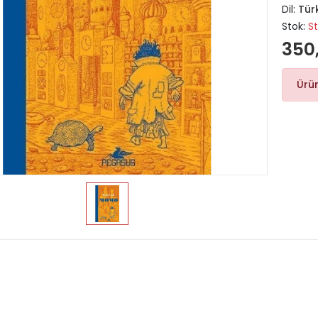
Dil:
Tür
Stok:
S
350
Ürü