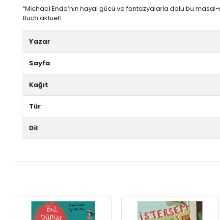
+
ÜNİVERSİTE DERS KİTAPLARI
“Michael Ende’nin hayal gücü ve fantazyalarla dolu bu masal-r
Buch aktuell
+
ROMAN - KÜLTÜR KİTAPLARI
Yazar
+
HİKAYE - ÇOCUK KİTAPLARI
Sayfa
+
KUTULU SETLER
Kağıt
İNGİLİZCE HİKAYE KİTAPLARI
Tür
ALMANCA HİKAYE KİTAPLARI
Dil
MANGA - ÇİZGİ ROMAN
FUTBOL - SPORCU KİTAPLARI
+
HOBİ - BULMACA KİTAPLARI
BOYAMA - MANDALA KİTAPLARI