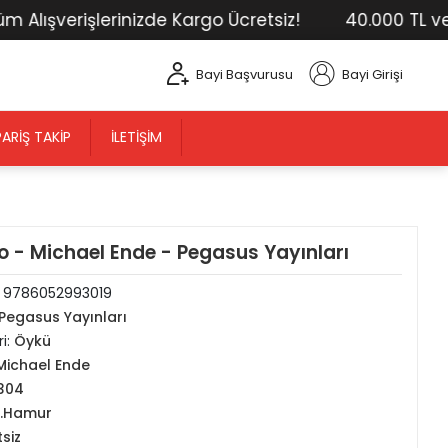
şverişlerinizde Kargo Ücretsiz!
40.000 TL ve Üstü
Bayi Başvurusu
Bayi Girişi
PARIŞ TAKIP
İLETIŞIM
 - Michael Ende - Pegasus Yayınları
:
9786052993019
Pegasus Yayınları
i:
Öykü
Michael Ende
304
2.Hamur
tsiz