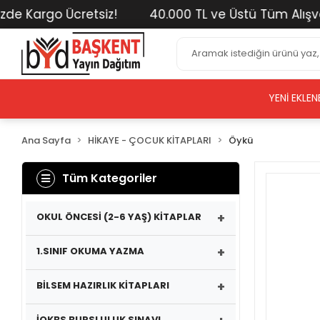
Kargo Ücretsiz!
40.000 TL ve Üstü Tüm Alışverişle
YENI EKLEN
Ana Sayfa
HİKAYE - ÇOCUK KİTAPLARI
Öykü
Tüm Kategoriler
+
OKUL ÖNCESİ (2-6 YAŞ) KİTAPLAR
+
1.SINIF OKUMA YAZMA
+
BİLSEM HAZIRLIK KİTAPLARI
İOKBS BURSLULUK SINAVI