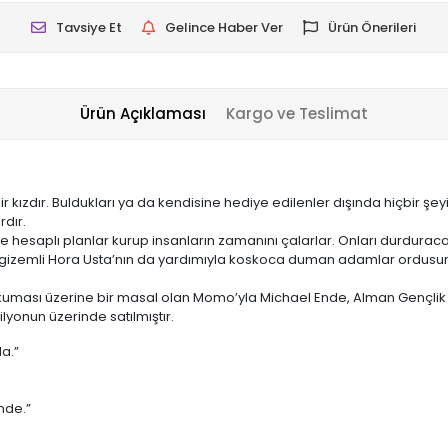
Tavsiye Et
Gelince Haber Ver
Ürün Önerileri
Ürün Açıklaması
Kargo ve Teslimat
 kızdır. Buldukları ya da kendisine hediye edilenler dışında hiçbir şe
rdır.
e hesaplı planlar kurup insanların zamanını çalarlar. Onları durdurac
e gizemli Hora Usta’nın da yardımıyla koskoca duman adamlar ordusu
ması üzerine bir masal olan Momo’yla Michael Ende, Alman Gençlik E
lyonun üzerinde satılmıştır.
da.”
nde.”