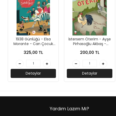
AKIL OYUNLARI + PUZZLE
CEP KİTAPLARI
+
SÖZLÜK ÇEŞİTLERİ
1938 Günlüğü - Elsa
İstersem Öterim - Ayşe
+
ATLAS ÇEŞİTLERİ
Morante - Can Çocuk
Pirhasoğlu Akbaş -
Yayınları
Kırmızı Kedi Çocuk
325,00 TL
200,00 TL
+
KUR'AN-I KERİM - YASİN-İ ŞERİF
KONUŞMA KLAVUZLARI
Detaylar
Detaylar
Yardım Lazım Mı?