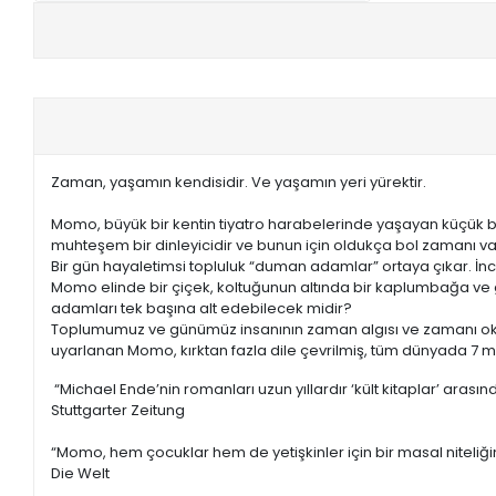
+
E-KPSS KİTAPLARI
+
DGS KİTAPLARI
+
ALES KİTAPLARI
Zaman, yaşamın kendisidir. Ve yaşamın yeri yürektir.
+
YDS - YÖKDİL HAZIRLIK KİTAPLARI
Momo, büyük bir kentin tiyatro harabelerinde yaşayan küçük bir
muhteşem bir dinleyicidir ve bunun için oldukça bol zamanı va
ASKERİ LİSE - PMYO KİTAPLARI
Bir gün hayaletimsi topluluk “duman adamlar” ortaya çıkar. İnc
Momo elinde bir çiçek, koltuğunun altında bir kaplumbağa v
YÖS KİTAPLARI
adamları tek başına alt edebilecek midir?
Toplumumuz ve günümüz insanının zaman algısı ve zamanı oku
DHBT HAZIRLIK KİTAPLARI
uyarlanan Momo, kırktan fazla dile çevrilmiş, tüm dünyada 7 mi
“Michael Ende’nin romanları uzun yıllardır ‘kült kitaplar’ arasın
GYS HAZIRLIK KİTAPLARI
Stuttgarter Zeitung
SPK HAZIRLIK KİTAPLARI
“Momo, hem çocuklar hem de yetişkinler için bir masal niteliği
Die Welt