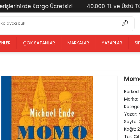
rinizde Kargo Ücretsiz!
40.000 TL ve Üstü Tüm Alı
ENLER
ÇOK SATANLAR
MARKALAR
YAZARLAR
SI
Momo
Barkod
Marka:
Kategor
Yazar:
Sayfa:
Kağıt:
Tür:
Cil