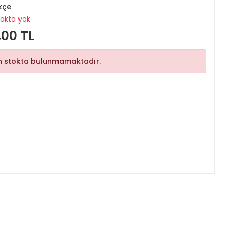
kçe
tokta yok
,00 TL
n stokta bulunmamaktadır.