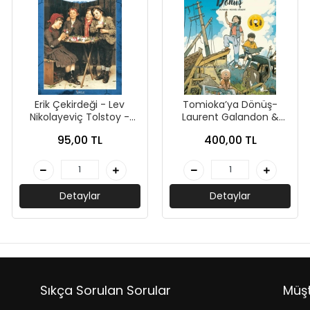
Erik Çekirdeği - Lev
Tomioka’ya Dönüş-
Nikolayeviç Tolstoy -
Laurent Galandon &
İskele Yayınları
Michael Crouzat-Çınar
95,00 TL
400,00 TL
Yayınları
Detaylar
Detaylar
Sıkça Sorulan Sorular
Müşt