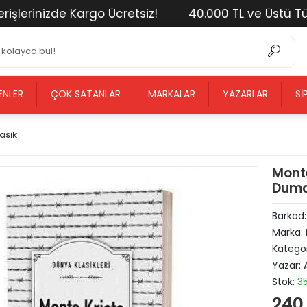
erinizde Kargo Ücretsiz!
40.000 TL ve Üstü Tüm Al
ENLER
ÇOK SATANLAR
MARKALAR
YAZARLAR
SI
asik
Monte
Duma
Barkod
Marka:
Kategor
Yazar:
Stok:
3
240