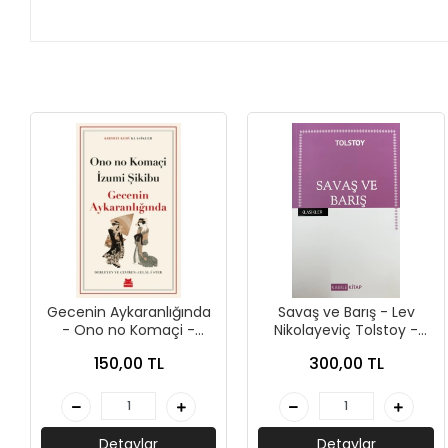
+
ÜNİVERSİTE DERS KİTAPLARI
+
ROMAN - KÜLTÜR KİTAPLARI
+
HİKAYE - ÇOCUK KİTAPLARI
+
KUTULU SETLER
İNGİLİZCE HİKAYE KİTAPLARI
ALMANCA HİKAYE KİTAPLARI
MANGA - ÇİZGİ ROMAN
Gecenin Aykaranlığında
Savaş ve Barış - Lev
FUTBOL - SPORCU KİTAPLARI
- Ono no Komaçi -
Nikolayeviç Tolstoy -
Kırmızı Kedi Yayınları
Kabile Yayınları
150,00 TL
300,00 TL
+
HOBİ - BULMACA KİTAPLARI
BOYAMA - MANDALA KİTAPLARI
Detaylar
Detaylar