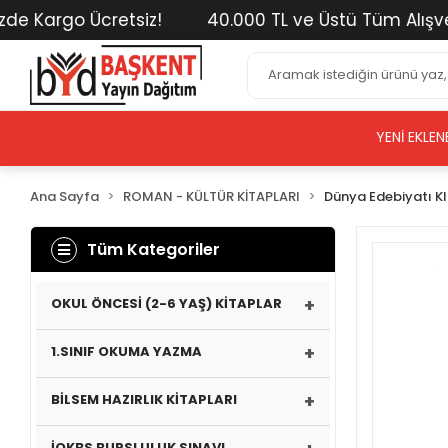
 Kargo Ücretsiz!
40.000 TL ve Üstü Tüm Alışverişl
YENI EKLEN
Ana Sayfa
ROMAN - KÜLTÜR KİTAPLARI
Dünya Edebiyatı Kl
Tüm Kategoriler
+
OKUL ÖNCESİ (2-6 YAŞ) KİTAPLAR
+
1.SINIF OKUMA YAZMA
+
BİLSEM HAZIRLIK KİTAPLARI
İOKBS BURSLULUK SINAVI