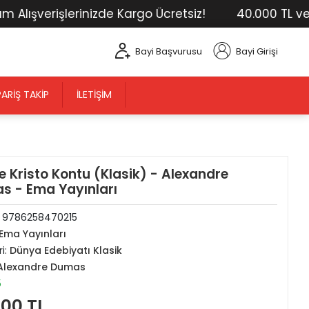
ışverişlerinizde Kargo Ücretsiz!
40.000 TL ve Üst
Bayi Başvurusu
Bayi Girişi
PARIŞ TAKIP
İLETIŞIM
 Kristo Kontu (Klasik) - Alexandre
s - Ema Yayınları
:
9786258470215
Ema Yayınları
i:
Dünya Edebiyatı Klasik
Alexandre Dumas
5
,00 TL