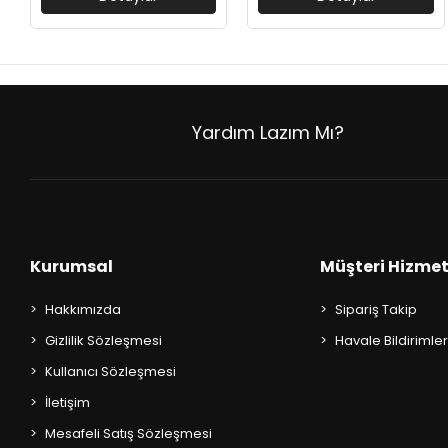
AKIL OYUNLARI + PUZZLE
CEP KİTAPLARI
+
SÖZLÜK ÇEŞİTLERİ
Yardım Lazım Mı?
+
ATLAS ÇEŞİTLERİ
+
KUR'AN-I KERİM - YASİN-İ ŞERİF
KONUŞMA KLAVUZLARI
Kurumsal
Müşteri Hizmet
Hakkımızda
Sipariş Takip
Gizlilik Sözleşmesi
Havale Bildirimler
Kullanıcı Sözleşmesi
İletişim
Mesafeli Satış Sözleşmesi