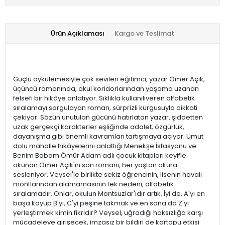
Ürün Açıklaması
Kargo ve Teslimat
Güçlü öykülemesiyle çok sevilen eğitimci, yazar Ömer Açık,
üçüncü romanında, okul koridorlarından yaşama uzanan
felsefi bir hikâye anlatıyor. Sıklıkla kullanılıveren alfabetik
sıralamayı sorgulayan roman, sürprizli kurgusuyla dikkati
çekiyor. Sözün unutulan gücünü hatırlatan yazar, şiddetten
uzak gerçekçi karakterler eşliğinde adalet, özgürlük,
dayanışma gibi önemli kavramları tartışmaya açıyor. Umut
dolu mahalle hikâyelerini anlattığı Menekşe İstasyonu ve
Benim Babam Ömür Adam adlı çocuk kitapları keyifle
okunan Ömer Açık'ın son romanı, her yaştan okura
sesleniyor. Veysel'le birlikte sekiz öğrencinin, lisenin havalı
montlarından alamamasının tek nedeni, alfabetik
sıralamadır. Onlar, okulun Montsuzlar'ıdır artık. İyi de, A'yı en
başa koyup B'yi, C'yi peşine takmak ve en sona da Z'yi
yerleştirmek kimin fikridir? Veysel, uğradığı haksızlığa karşı
mücadeleye girişecek, imzasız bir bildiri de kartopu etkisi