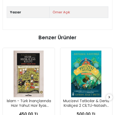
Yazar
Ömer Açık
Benzer Ürünler
İslam - Türk İnançlarında
Mucizevi Tatlıcılar & Deniz
Hızır Yahut Hızır İlyas
Kraliçesi 2 CİLTLİ-Natasha
Kültü-Ahmet Yaşar
Hastings-Genç Timaş
450,00 TL
500,00 TL
Ocak-Timaş Tarih