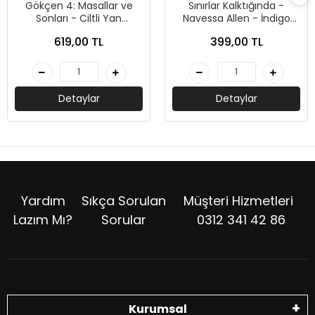
Gökçen 4: Masallar ve
Sınırlar Kalktığında -
Sonları - Ciltli Yan
Navessa Allen - İndigo
Boyamalı - Loresima -
Kitap
619,00 TL
399,00 TL
Ephesus Yayınları
Detaylar
Detaylar
Yardım
Sıkça Sorulan
Müşteri Hizmetleri
Lazım Mı?
Sorular
0312 341 42 86
Kurumsal