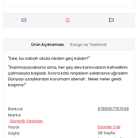
Ürün Açıklaması
Kargo ve Teslimat
"Eee, bu sabah okula neden geç kaldın?"
"İnanmayacaksınız ama, her şey dev karıncaların kahvaltımı
çalmasıyla başladı. Sonra kötü ninjaların saldırısına uğradım.
Dünyayı uzaylılardan korumam istendi!.. Neler neler geldi
başıma!"
9786057797049
Barkod:
Marka:
Günışığı Yayınları
Davide Cali
Yazar:
36
Sayfa
Sayfa: