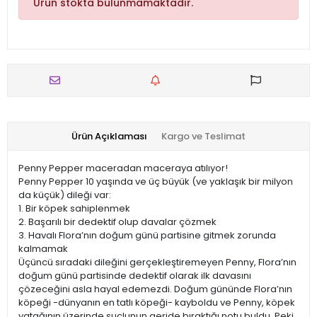
Ürün stokta bulunmamaktadır.
Ürün Açıklaması
Kargo ve Teslimat
Penny Pepper maceradan maceraya atılıyor!
Penny Pepper 10 yaşında ve üç büyük (ve yaklaşık bir milyon
da küçük) dileği var:
1. Bir köpek sahiplenmek
2. Başarılı bir dedektif olup davalar çözmek
3. Havalı Flora’nın doğum günü partisine gitmek zorunda
kalmamak
Üçüncü sıradaki dileğini gerçekleştiremeyen Penny, Flora’nın
doğum günü partisinde dedektif olarak ilk davasını
çözeceğini asla hayal edemezdi. Doğum gününde Flora’nın
köpeği -dünyanın en tatlı köpeği- kayboldu ve Penny, köpek
yatağının üzerinde suçlunun geride bıraktığı notu buldu. Peki