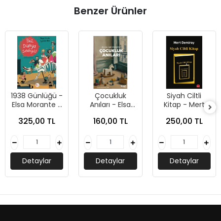
Benzer Ürünler
1938 Günlüğü -
Çocukluk
Siyah Ciltli
Elsa Morante -
Anıları - Elsa
Kitap - Mert
Can Çocuk
Morante - Can
Demiray -
325,00 TL
160,00 TL
250,00 TL
Yayınları
Yayınları
Kırmızı Kedi
Yayınları
Detaylar
Detaylar
Detaylar