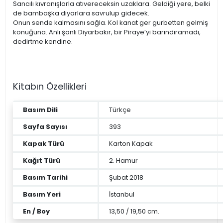
Sancılı kıvranışlarla atıvereceksin uzaklara. Geldiği yere, belki
de bambaşka diyarlara savrulup gidecek.
Onun sende kalmasını sağla. Kol kanat ger gurbetten gelmiş
konuğuna. Anlı şanlı Diyarbakır, bir Piraye’yi barındıramadı,
dedirtme kendine.
Kitabın Özellikleri
Basım Dili
Türkçe
Sayfa Sayısı
393
Kapak Türü
Karton Kapak
Kağıt Türü
2. Hamur
Basım Tarihi
Şubat 2018
Basım Yeri
İstanbul
En / Boy
13,50 / 19,50 cm.