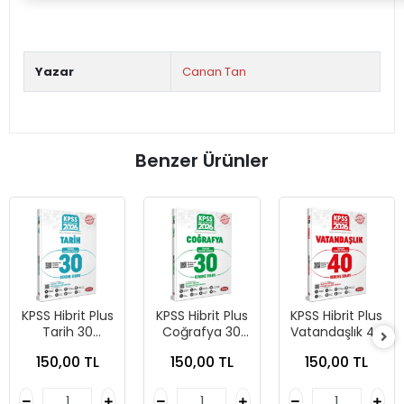
Yazar
Canan Tan
Benzer Ürünler
KPSS Hibrit Plus
KPSS Hibrit Plus
KPSS Hibrit Plus
Tarih 30
Coğrafya 30
Vatandaşlık 40
Deneme -
Deneme -
Deneme -
150,00 TL
150,00 TL
150,00 TL
Data Yayınları
Data Yayınları
Data Yayınları