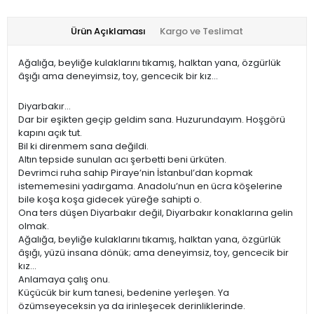
Ürün Açıklaması
Kargo ve Teslimat
Ağalığa, beyliğe kulaklarını tıkamış, halktan yana, özgürlük
âşığı ama deneyimsiz, toy, gencecik bir kız...
Diyarbakır…
Dar bir eşikten geçip geldim sana. Huzurundayım. Hoşgörü
kapını açık tut.
Bil ki direnmem sana değildi.
Altın tepside sunulan acı şerbetti beni ürküten.
Devrimci ruha sahip Piraye’nin İstanbul’dan kopmak
istememesini yadırgama. Anadolu’nun en ücra köşelerine
bile koşa koşa gidecek yüreğe sahipti o.
Ona ters düşen Diyarbakır değil, Diyarbakır konaklarına gelin
olmak.
Ağalığa, beyliğe kulaklarını tıkamış, halktan yana, özgürlük
âşığı, yüzü insana dönük; ama deneyimsiz, toy, gencecik bir
kız...
Anlamaya çalış onu.
Küçücük bir kum tanesi, bedenine yerleşen. Ya
özümseyeceksin ya da irinleşecek derinliklerinde.