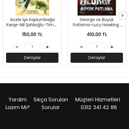
Acele İşe Kaplumbağa
George ve Büyük
Karışır-Nil Şahlıoğlu-Timaş
Patlama-Lucy Hawking ,
Çocuk
Stephen Hawking-XLIBRIS
150,00 TL
410,00 TL
Detaylar
Detaylar
Yardım
Sıkça Sorulan
Müşteri Hizmetleri
Lazım Mı?
Sorular
0312 341 42 86