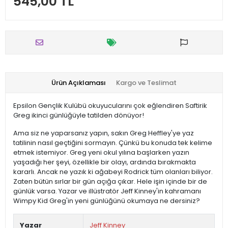
545,00 TL
Ürün Açıklaması
Kargo ve Teslimat
Epsilon Gençlik Kulübü okuyucularını çok eğlendiren Saftirik
Greg ikinci günlüğüyle tatilden dönüyor!
Ama siz ne yaparsanız yapın, sakın Greg Heffley'ye yaz
tatilinin nasıl geçtiğini sormayın. Çünkü bu konuda tek kelime
etmek istemiyor. Greg yeni okul yılına başlarken yazın
yaşadığı her şeyi, özellikle bir olayı, ardında bırakmakta
kararlı. Ancak ne yazık ki ağabeyi Rodrick tüm olanları biliyor.
Zaten bütün sırlar bir gün açığa çıkar. Hele işin içinde bir de
günlük varsa. Yazar ve illüstratör Jeff Kinney'in kahramanı
Wimpy Kid Greg'in yeni günlüğünü okumaya ne dersiniz?
Yazar
Jeff Kinney