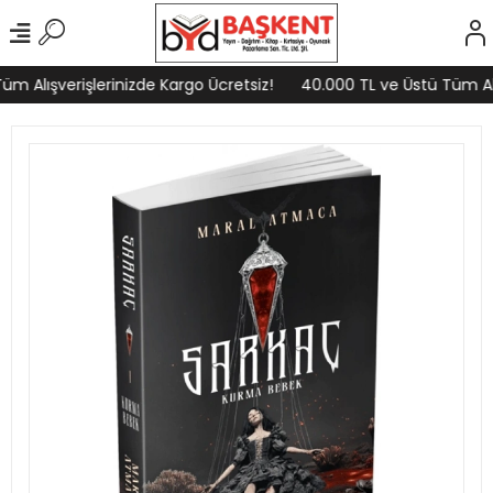
m Alışverişlerinizde Kargo Ücretsiz!
40.000 TL ve Üstü Tüm Alış