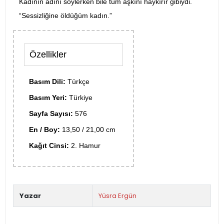
Kadının adını söylerken bile tüm aşkını haykırır gibiydi.
“Sessizliğine öldüğüm kadın.”
Özellikler
Basım Dili:
Türkçe
Basım Yeri:
Türkiye
Sayfa Sayısı:
576
En / Boy:
13,50 / 21,00 cm
Kağıt Cinsi:
2. Hamur
Yazar
Yüsra Ergün