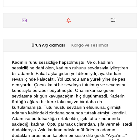
Ürün Açıklaması
Kargo ve Teslimat
Kadının ruhu sessizliğe hapsolmuştu. Ve o, kadının
sessizliğine dahi ölen, kadının ruhunu sevdasıyla iyileştiren
bir adamdı. Fakat aşka giden yol dikenliydi, ayaklar kan
revan içinde kalacaktı. Yol uzundu ama yürek yine de pes
etmiyordu. Çocuk kalbi bir sevdaya tutulmuş ve sevdasını
kendisiyle beraber büyütmüştü. Ona imkânsız gelen
sevdasına bir gün kavuşacağını hiç düşünmezdi. Kaderin
ördüğü ağlara bir kere takılmış ve bir daha da
kurtulamamıştı. Tutulmuştu sevdanın efsununa, girmişti
adamın kalbindeki zindana sonunda tutsak etmişti kendini.
Adam ise bu tutsaklığa ortak oldu, ışık tuttu zindanında
sakladığı kadına. Öptü parmak uçlarından, şifa vermek istedi
dudaklarıyla. Aşk, kadının adıyla mühürlenip adamın
dudakları arasından kalpten bir sesle dile geldi: “Arya’m...”