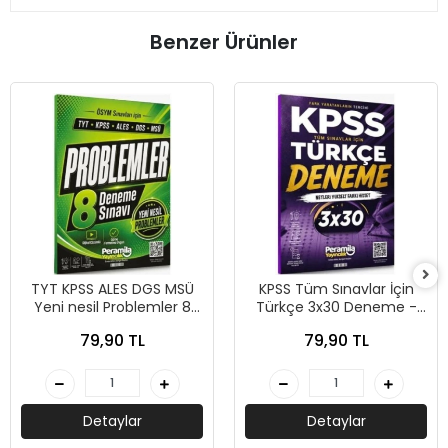
Benzer Ürünler
TYT KPSS ALES DGS MSÜ
KPSS Tüm Sınavlar İçin
Yeni nesil Problemler 8
Türkçe 3x30 Deneme -
Deneme - Peramila
Peramila Yayıncılık
79,90 TL
79,90 TL
Yayıncılık
Detaylar
Detaylar