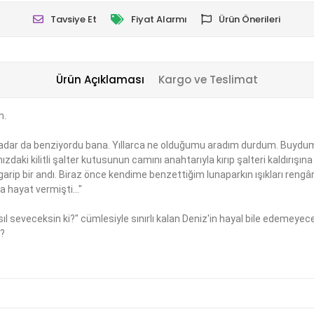
Tavsiye Et
Fiyat Alarmı
Ürün Önerileri
Ürün Açıklaması
Kargo ve Teslimat
m.
adar da benziyordu bana. Yıllarca ne olduğumu aradım durdum. Buydum be
zdaki kilitli şalter kutusunun camını anahtarıyla kırıp şalteri kaldırış
rip bir andı. Biraz önce kendime benzettiğim lunaparkın ışıkları rengâ
a hayat vermişti..."
ıl seveceksin ki?" cümlesiyle sınırlı kalan Deniz'in hayal bile edemeyec
z?