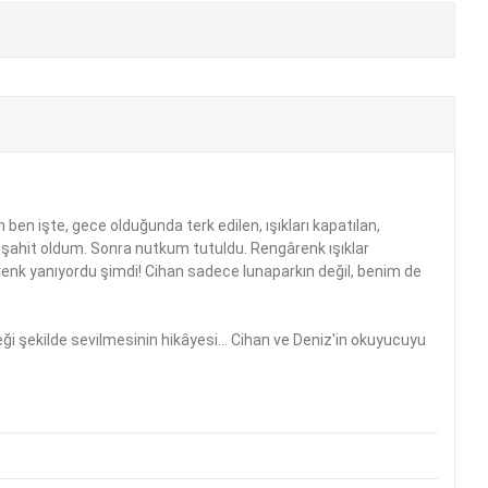
n işte, gece olduğunda terk edilen, ışıkları kapatılan,
ına şahit oldum. Sonra nutkum tutuldu. Rengârenk ışıklar
renk yanıyordu şimdi! Cihan sadece lunaparkın değil, benim de
eği şekilde sevilmesinin hikâyesi... Cihan ve Deniz'in okuyucuyu