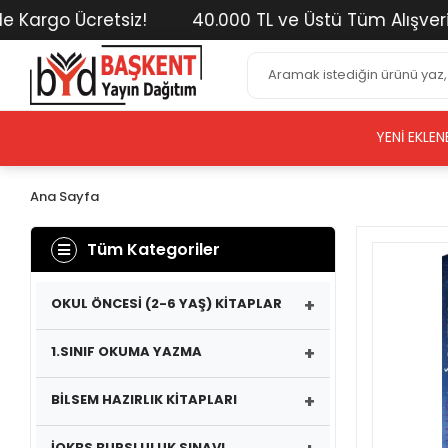
rgo Ücretsiz!
40.000 TL ve Üstü Tüm Alışverişleri
YENI EKLEN
Ana Sayfa
Tüm Kategoriler
+
OKUL ÖNCESİ (2-6 YAŞ) KİTAPLAR
+
1.SINIF OKUMA YAZMA
+
BİLSEM HAZIRLIK KİTAPLARI
İOKBS BURSLULUK SINAVI