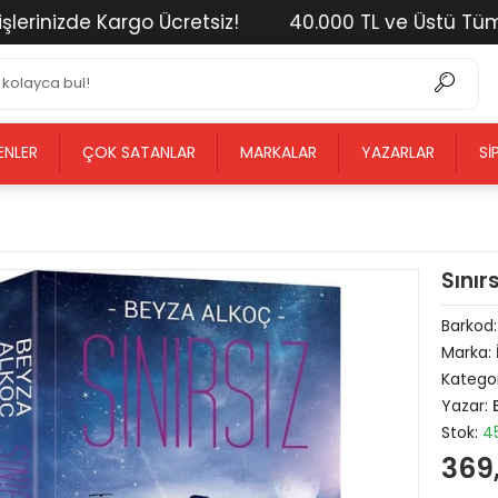
nizde Kargo Ücretsiz!
40.000 TL ve Üstü Tüm Alışv
ENLER
ÇOK SATANLAR
MARKALAR
YAZARLAR
SI
Sınır
Barkod
Marka:
Kategor
Yazar:
Stok:
4
369