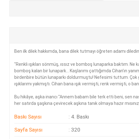
+
E-KPSS KİTAPLARI
+
DGS KİTAPLARI
+
ALES KİTAPLARI
Ben ilk dilek hakkımda, bana dilek tutmayı öğreten adamı diledi
+
YDS - YÖKDİL HAZIRLIK KİTAPLARI
"Renkli ışıkları sönmüş, ıssız ve bomboş lunaparka baktım. Ne k
ASKERİ LİSE - PMYO KİTAPLARI
bomboş kalan bir lunapark... Kaşlarımı çattığımda Cihan’ın yanımı
birdenbire bütün lunaparkı doldurmuştu! Nefesimi tuttum. Çok ga
YÖS KİTAPLARI
ışıklarımı yakmıştı. Cihan bana ışık vermişti, renk vermişti, o ban
DHBT HAZIRLIK KİTAPLARI
Bu hikâye, aşka inancı "Annem babam bile terk etti beni, sen nas
her satırda şaşkına çevirecek aşkına tanık olmaya hazır mısını
GYS HAZIRLIK KİTAPLARI
Baskı Sayısı
: 4. Baskı
SPK HAZIRLIK KİTAPLARI
Sayfa Sayısı
: 320