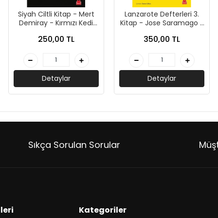
Siyah Ciltli Kitap - Mert
Lanzarote Defterleri 3.
Demiray - Kırmızı Kedi
Kitap - Jose Saramago -
Yayınları
Kırmızı Kedi Yayınları
250,00 TL
350,00 TL
Detaylar
Detaylar
Sıkça Sorulan Sorular
Müşt
leri
Kategoriler