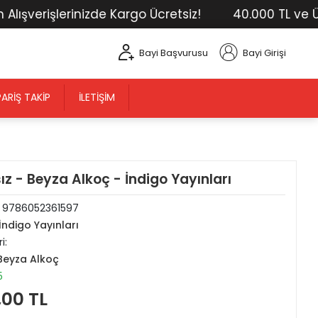
erişlerinizde Kargo Ücretsiz!
40.000 TL ve Üstü T
Bayi Başvurusu
Bayi Girişi
PARIŞ TAKIP
İLETIŞIM
sız - Beyza Alkoç - İndigo Yayınları
:
9786052361597
İndigo Yayınları
i:
Beyza Alkoç
5
,00 TL