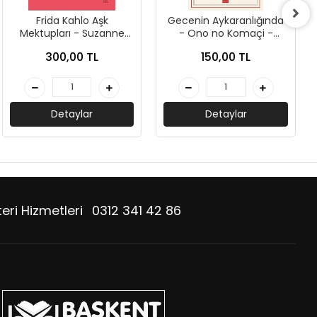
Frida Kahlo Aşk
Gecenin Aykaranlığında
Mektupları - Suzanne
- Ono no Komaçi -
Barbezat - Kırmızı Kedi
Kırmızı Kedi Yayınları
300,00 TL
150,00 TL
Yayınları
Detaylar
Detaylar
eri Hizmetleri
0312 341 42 86