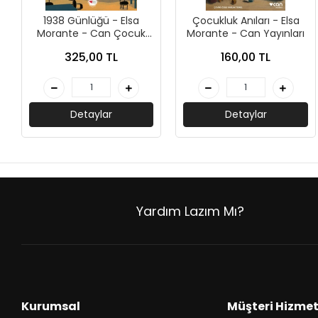
AKIL OYUNLARI + PUZZLE
1938 Günlüğü - Elsa
Çocukluk Anıları - Elsa
Morante - Can Çocuk
Morante - Can Yayınları
CEP KİTAPLARI
Yayınları
325,00 TL
160,00 TL
+
SÖZLÜK ÇEŞİTLERİ
+
ATLAS ÇEŞİTLERİ
Detaylar
Detaylar
+
KUR'AN-I KERİM - YASİN-İ ŞERİF
KONUŞMA KLAVUZLARI
Yardım Lazım Mı?
Kurumsal
Müşteri Hizmet