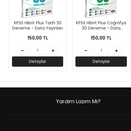
+
ÜNİVERSİTE DERS KİTAPLARI
+
ROMAN - KÜLTÜR KİTAPLARI
KPSS Hibrit Plus Tarih 30
KPSS Hibrit Plus Coğrafya
+
Deneme - Data Yayınları
30 Deneme - Data
HİKAYE - ÇOCUK KİTAPLARI
Yayınları
150,00 TL
150,00 TL
+
KUTULU SETLER
İNGİLİZCE HİKAYE KİTAPLARI
Detaylar
Detaylar
ALMANCA HİKAYE KİTAPLARI
MANGA - ÇİZGİ ROMAN
FUTBOL - SPORCU KİTAPLARI
Yardım Lazım Mı?
+
HOBİ - BULMACA KİTAPLARI
BOYAMA - MANDALA KİTAPLARI