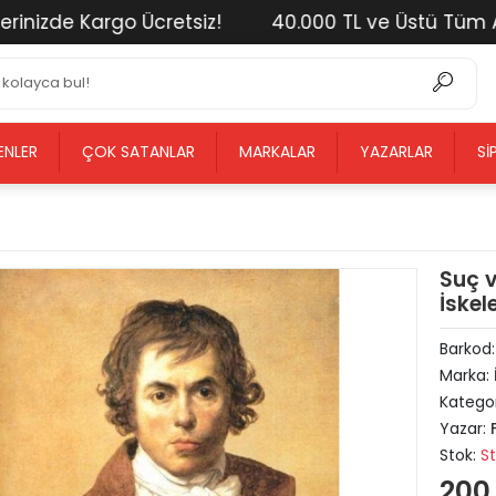
izde Kargo Ücretsiz!
40.000 TL ve Üstü Tüm Alışve
ENLER
ÇOK SATANLAR
MARKALAR
YAZARLAR
SI
Suç v
İskel
Barkod
Marka:
Kategor
Yazar:
Stok:
S
200