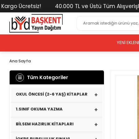
go Ücretsiz!
40.000 TL ve Üstü Tüm Alışverişlerin
YENI EKLEN
Ana Sayfa
Tüm Kategoriler
+
OKUL ÖNCESİ (2-6 YAŞ) KİTAPLAR
+
1.SINIF OKUMA YAZMA
+
BİLSEM HAZIRLIK KİTAPLARI
İOKBS BURSLULUK SINAVI