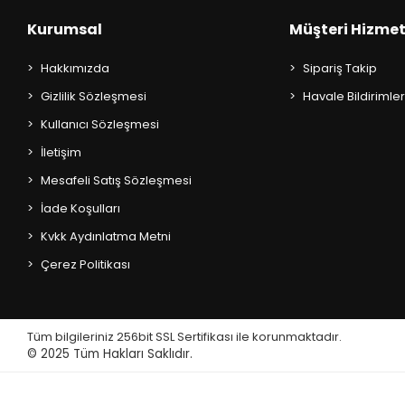
AKIL OYUNLARI + PUZZLE
Kurumsal
Müşteri Hizmet
CEP KİTAPLARI
Hakkımızda
Sipariş Takip
+
Gizlilik Sözleşmesi
Havale Bildirimler
SÖZLÜK ÇEŞİTLERİ
Kullanıcı Sözleşmesi
+
ATLAS ÇEŞİTLERİ
İletişim
Mesafeli Satış Sözleşmesi
+
KUR'AN-I KERİM - YASİN-İ ŞERİF
İade Koşulları
KONUŞMA KLAVUZLARI
Kvkk Aydınlatma Metni
Çerez Politikası
Tüm bilgileriniz 256bit SSL Sertifikası ile korunmaktadır.
© 2025
Tüm Hakları Saklıdır.