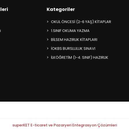
leri
Kategoriler
OKUL ÖNCESİ (2-6 YAŞ) KİTAPLAR
i
1.SINIF OKUMA YAZMA
BİLSEM HAZIRLIK KİTAPLARI
İOKBS BURSLULUK SINAVI
İLKÖĞRETİM (1-4. SINIF) HAZIRLIK
superKET E-ticaret ve Pazaryeri Entegrasyon Çözümleri