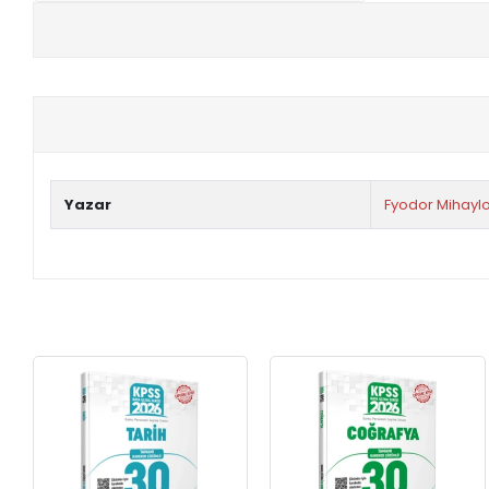
+
E-KPSS KİTAPLARI
+
DGS KİTAPLARI
+
ALES KİTAPLARI
+
YDS - YÖKDİL HAZIRLIK KİTAPLARI
Yazar
Fyodor Mihaylo
ASKERİ LİSE - PMYO KİTAPLARI
YÖS KİTAPLARI
DHBT HAZIRLIK KİTAPLARI
GYS HAZIRLIK KİTAPLARI
SPK HAZIRLIK KİTAPLARI