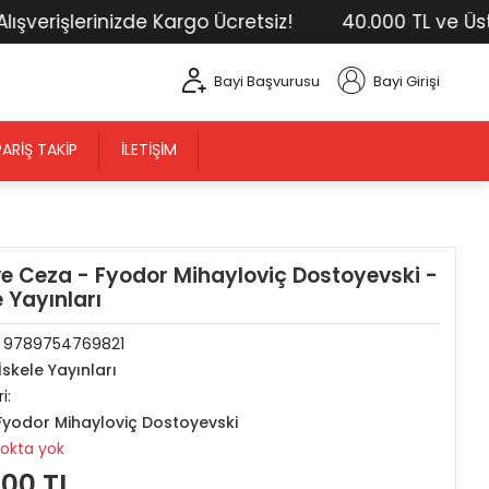
rişlerinizde Kargo Ücretsiz!
40.000 TL ve Üstü Tü
Bayi Başvurusu
Bayi Girişi
PARIŞ TAKIP
İLETIŞIM
e Ceza - Fyodor Mihayloviç Dostoyevski -
e Yayınları
:
9789754769821
İskele Yayınları
i:
Fyodor Mihayloviç Dostoyevski
tokta yok
,00 TL