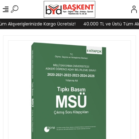
 Alışverişlerinizde Kargo Ücretsiz!
40.000 TL ve Üstü Tüm Alışv