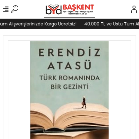
m Alışverişlerinizde Kargo Ücretsiz!
40.000 TL ve Üstü Tüm Alış