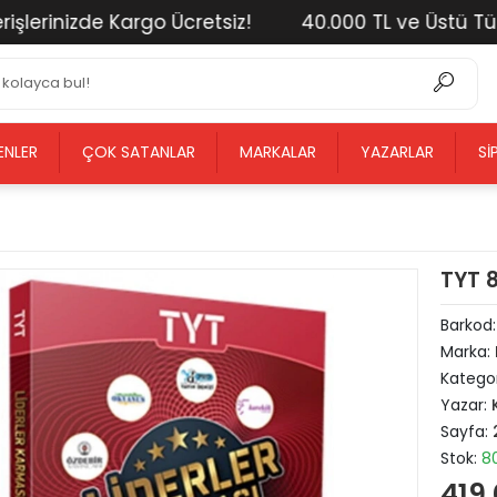
lerinizde Kargo Ücretsiz!
40.000 TL ve Üstü Tüm A
ENLER
ÇOK SATANLAR
MARKALAR
YAZARLAR
SI
TYT 8
Barkod
Marka:
Kategor
Yazar:
Sayfa:
Stok:
8
419,