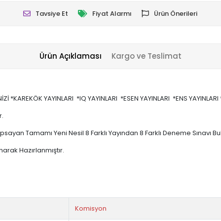
Tavsiye Et
Fiyat Alarmı
Ürün Önerileri
Ürün Açıklaması
Kargo ve Teslimat
İ *KAREKÖK YAYINLARI *IQ YAYINLARI *ESEN YAYINLARI *ENS YAYINLARI 
r.
psayan Tamamı Yeni Nesil 8 Farklı Yayından 8 Farklı Deneme Sınavı B
narak Hazırlanmıştır.
Komisyon