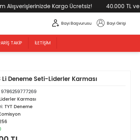
lışverişlerinizde Kargo Ücretsiz!
40.000 TL ve Üs
Bayi Başvurusu
Bayi Girişi
PARIŞ TAKIP
İLETIŞIM
 Li Deneme Seti-Liderler Karması
:
9786259777269
Liderler Karması
i:
TYT Deneme
Komisyon
256
0
00 TL