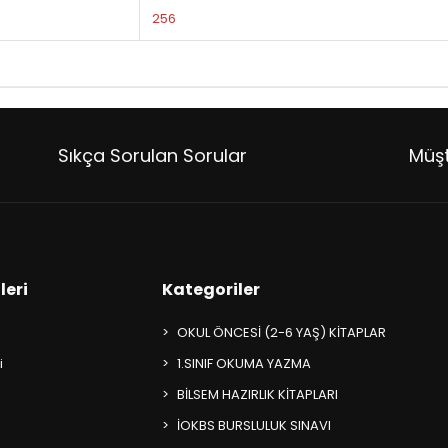
256
Sıkça Sorulan Sorular
Müşt
leri
Kategoriler
OKUL ÖNCESİ (2-6 YAŞ) KİTAPLAR
i
1.SINIF OKUMA YAZMA
BİLSEM HAZIRLIK KİTAPLARI
İOKBS BURSLULUK SINAVI