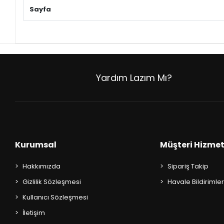
+
ÜNİVERSİTE DERS KİTAPLARI
Sayfa
+
ROMAN - KÜLTÜR KİTAPLARI
+
HİKAYE - ÇOCUK KİTAPLARI
+
KUTULU SETLER
Yardım Lazım Mı?
İNGİLİZCE HİKAYE KİTAPLARI
ALMANCA HİKAYE KİTAPLARI
MANGA - ÇİZGİ ROMAN
Kurumsal
Müşteri Hizmet
FUTBOL - SPORCU KİTAPLARI
Hakkımızda
Sipariş Takip
Gizlilik Sözleşmesi
Havale Bildirimler
+
HOBİ - BULMACA KİTAPLARI
Kullanıcı Sözleşmesi
BOYAMA - MANDALA KİTAPLARI
İletişim