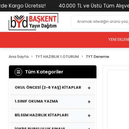
e Kargo Ücretsiz!
40.000 TL ve Üstü Tüm Alışveriş
YENI EKLEN
Ana Sayfa
TYT HAZIRLIK 1.OTURUM
TYT Deneme
Tüm Kategoriler
+
OKUL ÖNCESİ (2-6 YAŞ) KİTAPLAR
+
1.SINIF OKUMA YAZMA
+
BİLSEM HAZIRLIK KİTAPLARI
İOKBS BURSLULUK SINAVI