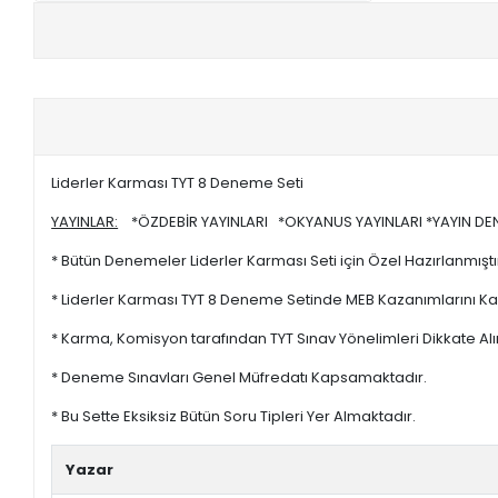
+
E-KPSS KİTAPLARI
+
DGS KİTAPLARI
+
ALES KİTAPLARI
Liderler Karması TYT 8 Deneme Seti
+
YDS - YÖKDİL HAZIRLIK KİTAPLARI
YAYINLAR:
*ÖZDEBİR YAYINLARI *OKYANUS YAYINLARI *YAYIN DENİZ
ASKERİ LİSE - PMYO KİTAPLARI
* Bütün Denemeler Liderler Karması Seti için Özel Hazırlanmıştı
YÖS KİTAPLARI
* Liderler Karması TYT 8 Deneme Setinde MEB Kazanımlarını Ka
* Karma, Komisyon tarafından TYT Sınav Yönelimleri Dikkate Alı
DHBT HAZIRLIK KİTAPLARI
* Deneme Sınavları Genel Müfredatı Kapsamaktadır.
GYS HAZIRLIK KİTAPLARI
* Bu Sette Eksiksiz Bütün Soru Tipleri Yer Almaktadır.
SPK HAZIRLIK KİTAPLARI
Yazar