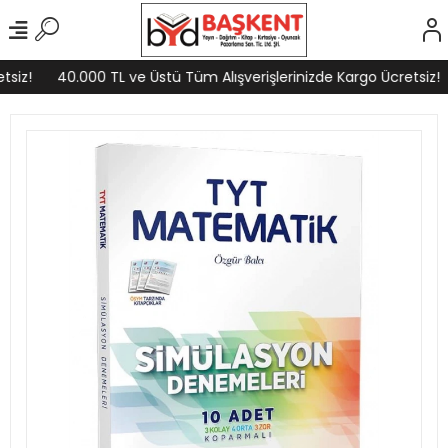
siz!
40.000 TL ve Üstü Tüm Alışverişlerinizde Kargo Ücretsiz!