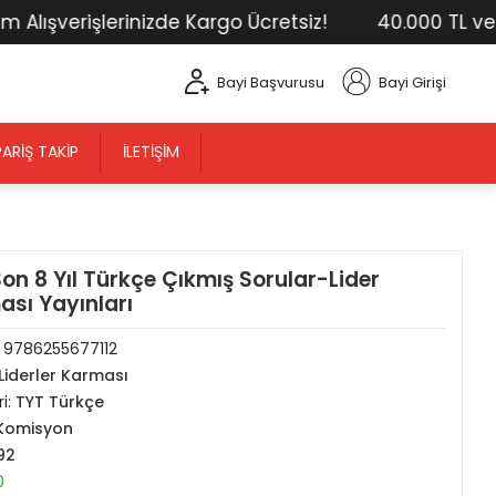
lışverişlerinizde Kargo Ücretsiz!
40.000 TL ve Üs
Bayi Başvurusu
Bayi Girişi
PARIŞ TAKIP
İLETIŞIM
on 8 Yıl Türkçe Çıkmış Sorular-Lider
sı Yayınları
:
9786255677112
Liderler Karması
i:
TYT Türkçe
Komisyon
92
0