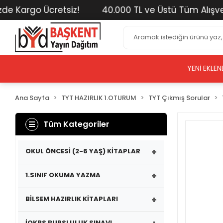
 Kargo Ücretsiz!
40.000 TL ve Üstü Tüm Alışveriş
YENI EKLEN
Ana Sayfa
TYT HAZIRLIK 1.OTURUM
TYT Çıkmış Sorular
Tüm Kategoriler
+
OKUL ÖNCESİ (2-6 YAŞ) KİTAPLAR
+
1.SINIF OKUMA YAZMA
+
BİLSEM HAZIRLIK KİTAPLARI
İOKBS BURSLULUK SINAVI