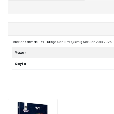
+
E-KPSS KİTAPLARI
+
DGS KİTAPLARI
+
ALES KİTAPLARI
Liderler Karması TYT Türkçe Son 8 Yıl Çıkmış Sorular 2018 2025
+
YDS - YÖKDİL HAZIRLIK KİTAPLARI
Yazar
ASKERİ LİSE - PMYO KİTAPLARI
Sayfa
YÖS KİTAPLARI
DHBT HAZIRLIK KİTAPLARI
GYS HAZIRLIK KİTAPLARI
SPK HAZIRLIK KİTAPLARI