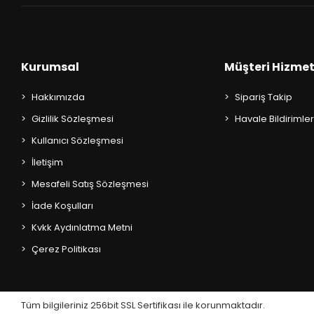
AKIL OYUNLARI + PUZZLE
CEP KİTAPLARI
Kurumsal
Müşteri Hizmet
+
SÖZLÜK ÇEŞİTLERİ
Hakkımızda
Sipariş Takip
+
ATLAS ÇEŞİTLERİ
Gizlilik Sözleşmesi
Havale Bildirimler
Kullanıcı Sözleşmesi
+
KUR'AN-I KERİM - YASİN-İ ŞERİF
İletişim
KONUŞMA KLAVUZLARI
Mesafeli Satış Sözleşmesi
İade Koşulları
Kvkk Aydınlatma Metni
Çerez Politikası
Tüm bilgileriniz 256bit SSL Sertifikası ile korunmaktadır.