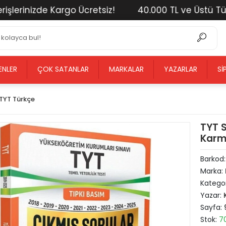
lerinizde Kargo Ücretsiz!
40.000 TL ve Üstü Tüm A
ENLER
ÇOK SATANLAR
MARKALAR
YAZARLAR
SI
TYT Türkçe
TYT S
Karma
Barkod
Marka:
Kategor
Yazar:
Sayfa:
Stok:
7