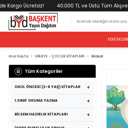
argo Ücretsiz!
40.000 TL ve Üstü Tüm Alışverişler
YENI EKLEN
Ana Sayfa
HİKAYE - ÇOCUK KİTAPLARI
Masal
Tüm Kategoriler
+
OKUL ÖNCESİ (2-6 YAŞ) KİTAPLAR
+
1.SINIF OKUMA YAZMA
+
BİLSEM HAZIRLIK KİTAPLARI
İOKBS BURSLULUK SINAVI