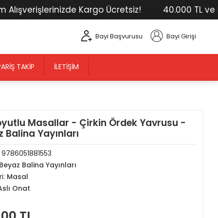
verişlerinizde Kargo Ücretsiz!
40.000 TL ve Üstü
Bayi Başvurusu
Bayi Girişi
PARIŞ TAKIP
İLETIŞIM
yutlu Masallar - Çirkin Ördek Yavrusu -
 Balina Yayınları
:
9786051881553
Beyaz Balina Yayınları
i:
Masal
Aslı Onat
,00 TL