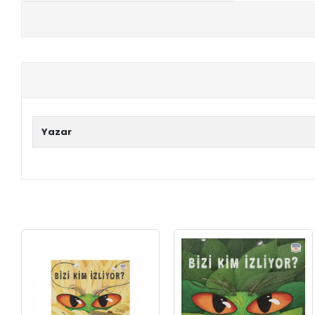
+
E-KPSS KİTAPLARI
+
DGS KİTAPLARI
+
ALES KİTAPLARI
+
YDS - YÖKDİL HAZIRLIK KİTAPLARI
Yazar
ASKERİ LİSE - PMYO KİTAPLARI
YÖS KİTAPLARI
DHBT HAZIRLIK KİTAPLARI
GYS HAZIRLIK KİTAPLARI
SPK HAZIRLIK KİTAPLARI