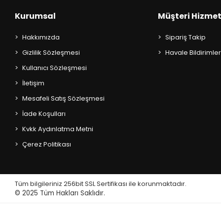
AKIL OYUNLARI + PUZZLE
Kurumsal
Müşteri Hizmet
CEP KİTAPLARI
Hakkımızda
Sipariş Takip
+
Gizlilik Sözleşmesi
Havale Bildirimler
SÖZLÜK ÇEŞİTLERİ
Kullanıcı Sözleşmesi
+
ATLAS ÇEŞİTLERİ
İletişim
Mesafeli Satış Sözleşmesi
+
KUR'AN-I KERİM - YASİN-İ ŞERİF
İade Koşulları
KONUŞMA KLAVUZLARI
Kvkk Aydınlatma Metni
Çerez Politikası
Tüm bilgileriniz 256bit SSL Sertifikası ile korunmaktadır.
© 2025
Tüm Hakları Saklıdır.