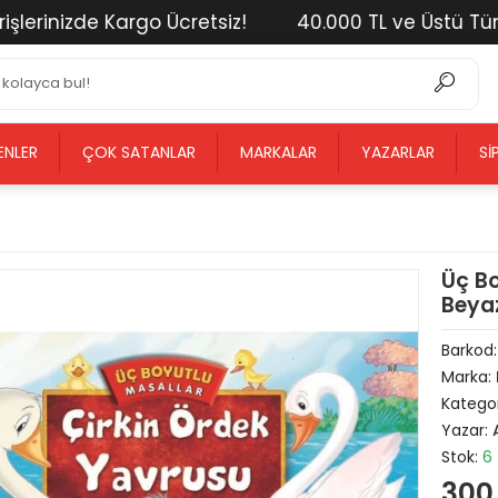
inizde Kargo Ücretsiz!
40.000 TL ve Üstü Tüm Alış
ENLER
ÇOK SATANLAR
MARKALAR
YAZARLAR
SI
Üç Bo
Beyaz
Barkod
Marka:
Kategor
Yazar:
Stok:
6
300