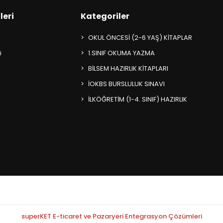
leri
Kategoriler
OKUL ÖNCESİ (2-6 YAŞ) KİTAPLAR
i
1.SINIF OKUMA YAZMA
BİLSEM HAZIRLIK KİTAPLARI
İOKBS BURSLULUK SINAVI
İLKÖĞRETİM (1-4. SINIF) HAZIRLIK
superKET E-ticaret ve Pazaryeri Entegrasyon Çözümleri