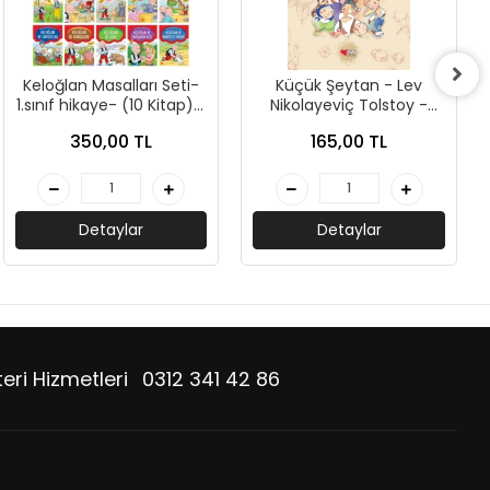
Keloğlan Masalları Seti-
Küçük Şeytan - Lev
1.sınıf hikaye- (10 Kitap) -
Nikolayeviç Tolstoy -
Takım Büyük Boy - Ema
Can Yayınları
350,00 TL
165,00 TL
Çocuk Yayınları
Detaylar
Detaylar
eri Hizmetleri
0312 341 42 86