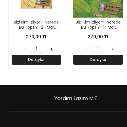
+
ÜNİVERSİTE DERS KİTAPLARI
+
ROMAN - KÜLTÜR KİTAPLARI
Bizi Kim İzliyor?-Nerede
Bizi Kim İzliyor?-Nerede
+
Bu Topsi?- 2 -Mar
Bu Topsi?- 1 -Mar
HİKAYE - ÇOCUK KİTAPLARI
Romera-Bal Porsuğu
Romera-Bal Porsuğu
270,00 TL
270,00 TL
+
KUTULU SETLER
İNGİLİZCE HİKAYE KİTAPLARI
Detaylar
Detaylar
ALMANCA HİKAYE KİTAPLARI
MANGA - ÇİZGİ ROMAN
FUTBOL - SPORCU KİTAPLARI
Yardım Lazım Mı?
+
HOBİ - BULMACA KİTAPLARI
BOYAMA - MANDALA KİTAPLARI