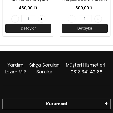
Kültü-Ahmet Yaşar
Hastings-Genç Timaş
450,00 TL
500,00 TL
Ocak-Timaş Tarih
Detaylar
Detaylar
Yardım
Sıkça Sorulan
Müşteri Hizmetleri
Lazım Mı?
Sorular
0312 341 42 86
Kurumsal