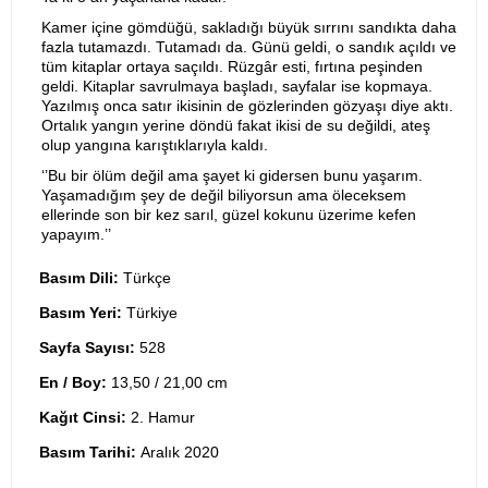
Kamer içine gömdüğü, sakladığı büyük sırrını sandıkta daha
fazla tutamazdı. Tutamadı da. Günü geldi, o sandık açıldı ve
tüm kitaplar ortaya saçıldı. Rüzgâr esti, fırtına peşinden
geldi. Kitaplar savrulmaya başladı, sayfalar ise kopmaya.
Yazılmış onca satır ikisinin de gözlerinden gözyaşı diye aktı.
Ortalık yangın yerine döndü fakat ikisi de su değildi, ateş
olup yangına karıştıklarıyla kaldı.
‘’Bu bir ölüm değil ama şayet ki gidersen bunu yaşarım.
Yaşamadığım şey de değil biliyorsun ama öleceksem
ellerinde son bir kez sarıl, güzel kokunu üzerime kefen
yapayım.’’
Basım Dili:
Türkçe
Basım Yeri:
Türkiye
Sayfa Sayısı:
528
En / Boy:
13,50 / 21,00 cm
Kağıt Cinsi:
2. Hamur
Basım Tarihi:
Aralık 2020