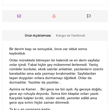
Ürün Açıklaması
Kargo ve Teslimat
Bir devrin başı ve sonuyduk, önce var olduk sonra
kaybolduk.
Onlar mürekkebi bitmeyen bir kalemdi ve en derin sayfalar
onlar içindi. Fakat hiçbir şey mükemmel ilerlemedi. Yanlış
cümleler kurdular, eksik satırlar anlattılar, yazılanların üzerini
karaladılar ama asla yazmayı bırakmadılar. Sayfalardan
taşan duyguları onlara durmamayı öğütledi. Onlar da
durmadılar. Yazdılar da yazdılar…
Aymira ve Kamer… Biri gece ise biri aydı. Ay geceye doğdu,
gece ayı ruhuyla doyurdu. Sonra tüm kitaplar onları yazdı.
Karşılıklı kalpler kırıldı, sözler verildi, yeminler edildi ama
gece aya sırtını hiçbir zaman dönmedi.
Ta ki o an yaşanana kadar.