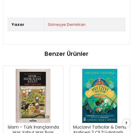
Yazar
Sümeyye Demirkan
Benzer Ürünler
İslam - Türk İnançlarında
Mucizevi Tatlıcılar & Deniz
Hızır Yahut Hızır İlyas
Kraliçesi 2 CİLTLİ-Natasha