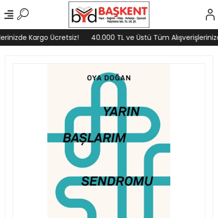
rinizde Kargo Ücretsiz!
40.000 TL ve Üstü Tüm Alışverişlerinizd