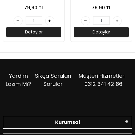
Deneme - Peramila
Peramila Yayıncılık
79,90 TL
79,90 TL
Yayıncılık
Detaylar
Detaylar
Yardım
Sıkça Sorulan
Müşteri Hizmetleri
Lazım Mı?
Sorular
0312 341 42 86
Kurumsal