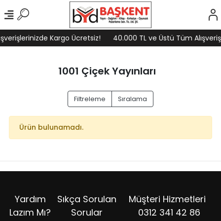
verişlerinizde Kargo Ücretsiz!
40.000 TL ve Üstü Tüm Alışverişl
1001 Çiçek Yayınları
Filtreleme
Sıralama
Ürün bulunamadı.
Yardım
Sıkça Sorulan
Müşteri Hizmetleri
Lazım Mı?
Sorular
0312 341 42 86