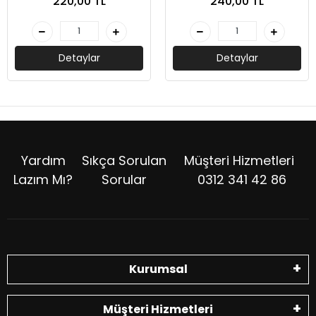
220,00 TL
240,00 TL
Önemli Sınav Kelimeleri-
Cemil Eryaşar-Yargı
Yayınevi
Detaylar
Detaylar
Yardım
Sıkça Sorulan
Müşteri Hizmetleri
Lazım Mı?
Sorular
0312 341 42 86
Kurumsal
Müşteri Hizmetleri