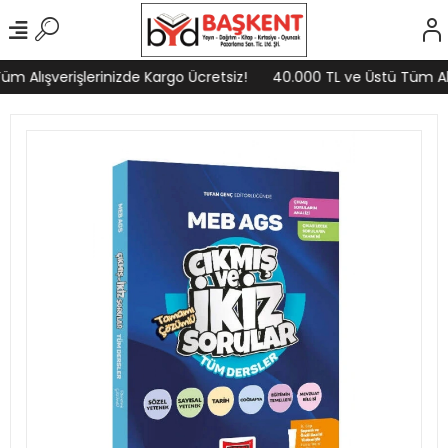
m Alışverişlerinizde Kargo Ücretsiz!
40.000 TL ve Üstü Tüm Alış