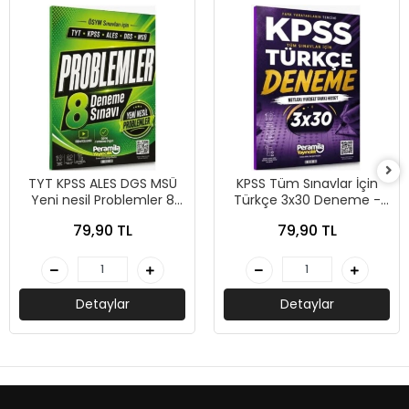
TYT KPSS ALES DGS MSÜ
KPSS Tüm Sınavlar İçin
Yeni nesil Problemler 8
Türkçe 3x30 Deneme -
Deneme - Peramila
Peramila Yayıncılık
79,90 TL
79,90 TL
Yayıncılık
Detaylar
Detaylar