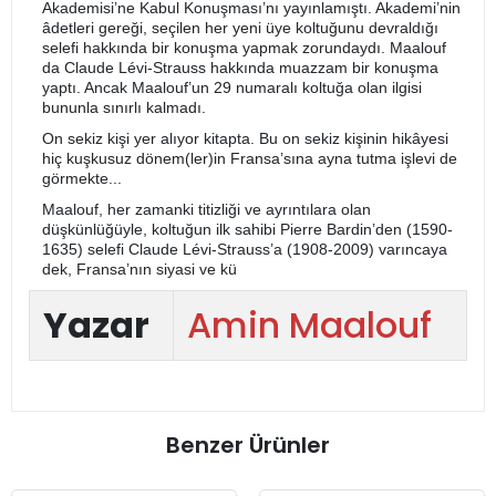
Akademisi’ne Kabul Konuşması’nı yayınlamıştı. Akademi’nin
âdetleri gereği, seçilen her yeni üye koltuğunu devraldığı
selefi hakkında bir konuşma yapmak zorundaydı. Maalouf
da Claude Lévi-Strauss hakkında muazzam bir konuşma
yaptı. Ancak Maalouf’un 29 numaralı koltuğa olan ilgisi
bununla sınırlı kalmadı.
On sekiz kişi yer alıyor kitapta. Bu on sekiz kişinin hikâyesi
hiç kuşkusuz dönem(ler)in Fransa’sına ayna tutma işlevi de
görmekte...
Maalouf, her zamanki titizliği ve ayrıntılara olan
düşkünlüğüyle, koltuğun ilk sahibi Pierre Bardin’den (1590-
1635) selefi Claude Lévi-Strauss’a (1908-2009) varıncaya
dek, Fransa’nın siyasi ve kü
Yazar
Amin Maalouf
Benzer Ürünler