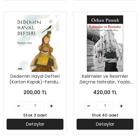
Dedemin Hayal Defteri
Kelimeler ve Resimler
(Karton Kapak)-Feridun
;Seçme Hatıralar, Yazılar
Oral- Yapı Kredi Yayınları
ve Bir Hikâye-Orhan
200,00 TL
420,00 TL
Pamuk- Yapı Kredi
Yayınları
Stok 3 adet
Stok 40 adet
Detaylar
Detaylar