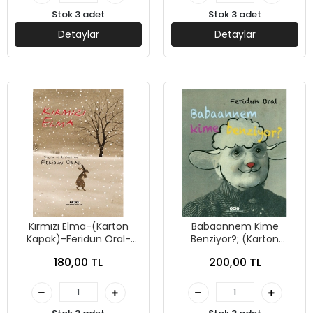
Stok 3 adet
Stok 3 adet
Detaylar
Detaylar
Kırmızı Elma-(Karton
Babaannem Kime
Kapak)-Feridun Oral-
Benziyor?; (Karton
Yapı Kredi Yayınları
Kapak-)Feridun Oral Yapı
180,00 TL
200,00 TL
Kredi Yayınları