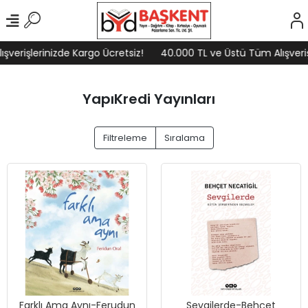
şlerinizde Kargo Ücretsiz!
40.000 TL ve Üstü Tüm Alışverişlerin
YapıKredi Yayınları
Filtreleme
Sıralama
Farklı Ama Aynı-Ferudun
Sevgilerde-Behçet