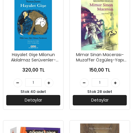
Hayalet Gişe Milonun
Mimar Sinan Macerası-
Akılalmaz Serüvenler-
Muzaffer Özgüleş-Yapı
Norton Juster-Yapı Kredi
Kredi Yayınları
320,00 TL
150,00 TL
Yayınları
Stok 40 adet
Stok 28 adet
Detaylar
Detaylar