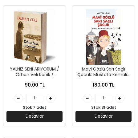
YALNIZ SENİ ARIYORUM /
Mavi Gözlü Sarı Saçlı
Orhan Veli Kanık /
Çocuk: Mustafa Kemalin
Yapıkredi Yayınları
Çocukluk Yılları-(Yalvaç
90,00 TL
180,00 TL
Ural)-Yapı Kredi Yayınları
Stok 7 adet
Stok 31 adet
Detaylar
Detaylar