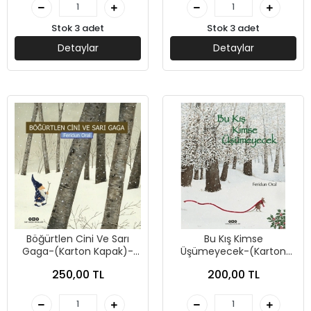
Stok 3 adet
Stok 3 adet
Detaylar
Detaylar
Böğürtlen Cini Ve Sarı
Bu Kış Kimse
Gaga-(Karton Kapak)-
Üşümeyecek-(Karton
Feridun Oral- Yapı Kredi
Kapak)-Feridun Oral Yapı
250,00 TL
200,00 TL
Yayınları
Kredi Yayınları