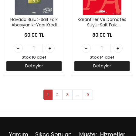
Havada Bulut-Sait Faik
Karanfiller Ve Domates
Abasıyanık-Yapı Kredi
Suyu-Sait Faik
Yayınları
Abasıyanık-Yapı Kredi
60,00 TL
80,00 TL
Yayınları
Stok 10 adet
Stok 14 adet
Detaylar
Detaylar
1
2
3
...
9
Yardım
Sıkça Sorulan
Müşteri Hizmetleri