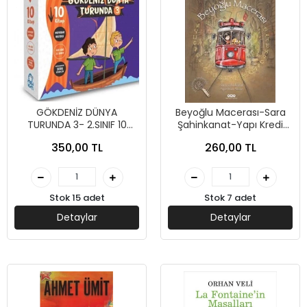
GÖKDENİZ DÜNYA
Beyoğlu Macerası-Sara
TURUNDA 3- 2.SINIF 10
Şahinkanat-Yapı Kredi
KİTAP-MAVİ KİRPİ YAYINLARI
Yayınları
350,00 TL
260,00 TL
Stok 15 adet
Stok 7 adet
Detaylar
Detaylar