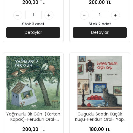
200,00 TL
200,00 TL
Stok 3 adet
Stok 2 adet
Detaylar
Detaylar
Yağmurlu Bir Gün-(Karton
Guguklu Saatin Küçük
Kapak)-Ferudun Oral-
Kuşu-Feridun Oral- Yapı
Yapı Kredi Yayınları
Kredi Yayınları
200,00 TL
180,00 TL