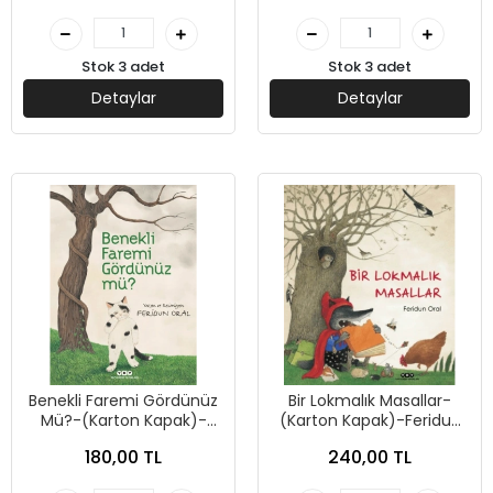
Stok 3 adet
Stok 3 adet
Detaylar
Detaylar
Benekli Faremi Gördünüz
Bir Lokmalık Masallar-
Mü?-(Karton Kapak)-
(Karton Kapak)-Feridun
Feridun Oral Yapı Kredi
Oral- Yapı Kredi Yayınları
180,00 TL
240,00 TL
Yayınları