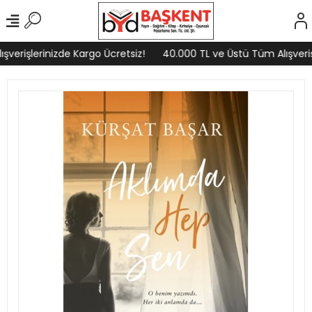
verişlerinizde Kargo Ücretsiz!
40.000 TL ve Üstü Tüm Alışverişl