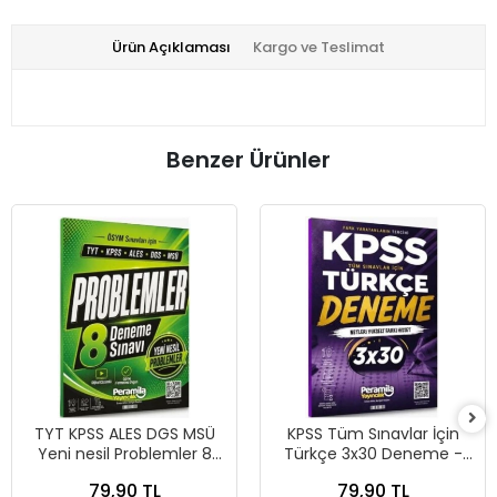
Ürün Açıklaması
Kargo ve Teslimat
Benzer Ürünler
TYT KPSS ALES DGS MSÜ
KPSS Tüm Sınavlar İçin
Yeni nesil Problemler 8
Türkçe 3x30 Deneme -
Deneme - Peramila
Peramila Yayıncılık
79,90 TL
79,90 TL
Yayıncılık