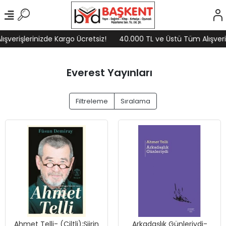
işlerinizde Kargo Ücretsiz!
40.000 TL ve Üstü Tüm Alışverişleri
Everest Yayınları
Filtreleme
Sıralama
Ahmet Telli- (Ciltli);Şiirin
Arkadaşlık Günleriydi-