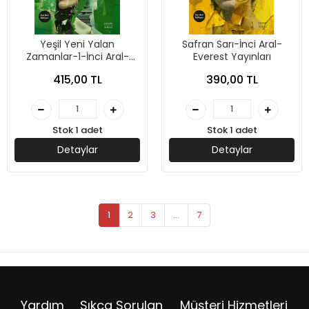
Yeşil Yeni Yalan
Safran Sarı-İnci Aral-
Zamanlar-1-İnci Aral-
Everest Yayınları
Everest Yayınları
415,00 TL
390,00 TL
Stok 1 adet
Stok 1 adet
Detaylar
Detaylar
1
2
3
...
7
Yardım
Sıkça Sorulan
Müşteri Hizmetleri