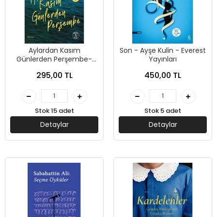
Aylardan Kasım
Son - Ayşe Kulin - Everest
Günlerden Perşembe-
Yayınları
Ayşe Kulin-Everest
295,00 TL
450,00 TL
Yayınları
Stok 15 adet
Stok 5 adet
Detaylar
Detaylar