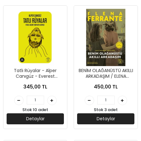
Tatlı Rüyalar - Alper
BENİM OLAĞANÜSTÜ AKILLI
Canıgüz - Everest
ARKADAŞIM / ELENA
Yayınları
FERRANTE / EVEREST
345,00 TL
450,00 TL
YAYINLARI
Stok 10 adet
Stok 3 adet
Detaylar
Detaylar