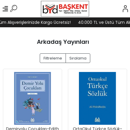
 Alışverişlerinizde Kargo Ücretsiz!
40.000 TL ve Üstü Tüm Alış
Arkadaş Yayınları
Filtreleme
Sıralama
Demiryolu Çocukları-Edith
OrtaOkul Türkçe Sözlük-