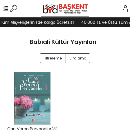
üm Alışverişlerinizde Kargo Ücretsiz!
40.000 TL ve Üstü Tüm Alı
Babıali Kültür Yayınları
Filtreleme
Sıralama
Can Veren Pervaneler(3)