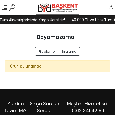
üm Alışverişlerinizde Kargo Ücretsiz!
40.000 TL ve Üstü Tüm Alı
Boyamazama
Filtreleme
Sıralama
Ürün bulunamadı.
Yardım
Sıkça Sorulan
Müşteri Hizmetleri
Lazım Mı?
Sorular
0312 341 42 86