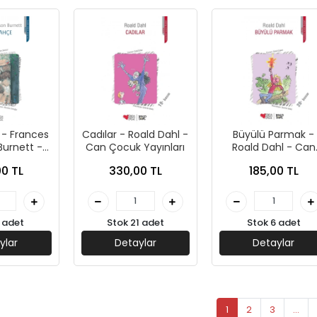
 - Frances
Cadılar - Roald Dahl -
Büyülü Parmak -
urnett -
Can Çocuk Yayınları
Roald Dahl - Can
Yayınları
Sanat Yayınları
0 TL
330,00 TL
185,00 TL
 adet
Stok 21 adet
Stok 6 adet
ylar
Detaylar
Detaylar
1
2
3
...