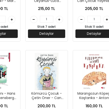
? - Mar
Okyanus-Luca
Can Çocuk Yayınla
Can Çocuk
Novelli-Can Çocuk
0 TL
215,00 TL
205,00 TL
ları
 adet
Stok 7 adet
Stok 11 adet
ylar
Detaylar
Detaylar
nı - Hans
Kömürcü Çocuk -
Marangozun Köpeğ
ensberger
Çetin Öner - Can
Kaştanka - Anton
 Yayınları
Çocuk Yayınları
Pavloviç Çehov - C
0 TL
200,00 TL
160,00 TL
Çocuk Yayınları