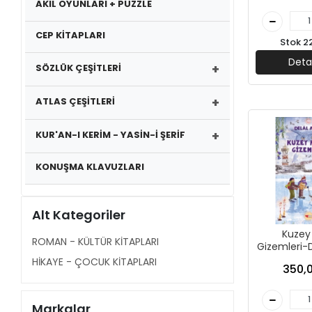
AKIL OYUNLARI + PUZZLE
CEP KİTAPLARI
Stok 2
Deta
+
SÖZLÜK ÇEŞİTLERİ
+
ATLAS ÇEŞİTLERİ
+
KUR'AN-I KERİM - YASİN-İ ŞERİF
KONUŞMA KLAVUZLARI
Alt Kategoriler
Kuzey 
ROMAN - KÜLTÜR KİTAPLARI
Gizemleri-D
Can 
HİKAYE - ÇOCUK KİTAPLARI
350,0
Markalar