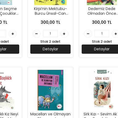
ten Seçme
Kirpi’nin Mektubu-
Dedemiz Dede
(Çocuklar
Burcu Ünsal-Can
Olmadan Önce
it Faik
Çocuk
Kimdi?-Maude D
0 TL
300,00 TL
300,00 TL
nık-Can
Bel-Can Çocuk
cuk
 adet
Stok 2 adet
Stok 2 adet
ylar
Detaylar
Detaylar
klı Kız Neyi
Macellan ve Olmayan
Sirk Kızı - Sevim Ak