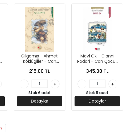
Gılgamış - Ahmet
Mavi Ok - Gianni
Köklügiller - Can
Rodari - Can Çocuk
Çocuk Yayınları
Yayınları
215,00 TL
345,00 TL
Stok 6 adet
Stok 5 adet
Detaylar
Detaylar
7