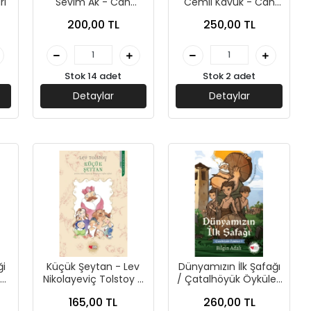
rı
Sevim Ak - Can
Cemil Kavuk - Can
Çocuk Yayınları
Çocuk
200,00 TL
250,00 TL
Stok 14 adet
Stok 2 adet
Detaylar
Detaylar
i
Küçük Şeytan - Lev
Dünyamızın İlk Şafağı
Nikolayeviç Tolstoy -
/ Çatalhöyük Öyküleri
an
Can Yayınları
1 - Bilgin Adalı - Can
165,00 TL
260,00 TL
Çocuk Yayınları