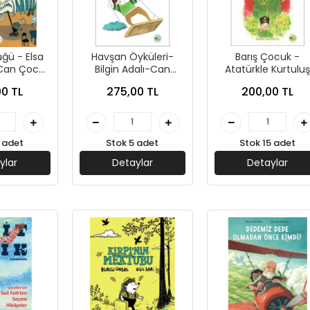
ğü - Elsa
Havşan Öyküleri-
Barış Çocuk -
Can Çocuk
Bilgin Adalı-Can
Atatürkle Kurtulu
ları
Çocuk
Savaşında - Bilgin
0 TL
275,00 TL
200,00 TL
Adalı - Can Çocu
 adet
Stok 5 adet
Stok 15 adet
ylar
Detaylar
Detaylar