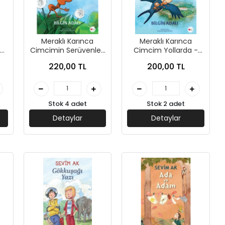
Meraklı Karınca
Meraklı Karınca
ş
Cimcimin Serüvenleri
Cimcim Yollarda -
- Bilgin Adalı - Can
Bilgin Adalı - Can
220,00 TL
200,00 TL
k
Çocuk
Çocuk
Stok 4 adet
Stok 2 adet
Detaylar
Detaylar