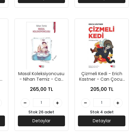
Masal Koleksiyoncusu
Çizmeli Kedi - Erich
- Nihan Temiz - Can
Kastner - Can Çocuk
rı
Çocuk Yayınları
Yayınları
265,00 TL
205,00 TL
Stok 26 adet
Stok 4 adet
Detaylar
Detaylar