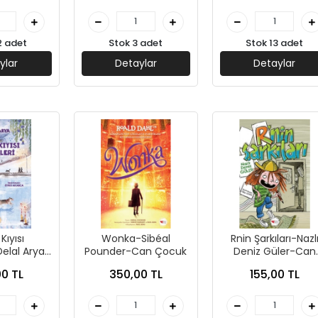
2 adet
Stok 3 adet
Stok 13 adet
ylar
Detaylar
Detaylar
Kıyısı
Wonka-Sibéal
Rnin Şarkıları-Nazl
elal Arya-
Pounder-Can Çocuk
Deniz Güler-Can
Çocuk
Çocuk Yayınları
0 TL
350,00 TL
155,00 TL