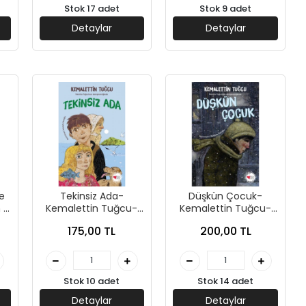
Stok 17 adet
Stok 9 adet
Detaylar
Detaylar
e
Tekinsiz Ada-
Düşkün Çocuk-
 -
Kemalettin Tuğcu-
Kemalettin Tuğcu-
 -
Can Yayınları
Can Yayınları
175,00 TL
200,00 TL
rı
Stok 10 adet
Stok 14 adet
Detaylar
Detaylar