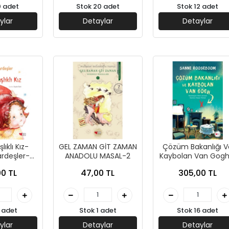
0 adet
Stok 20 adet
Stok 12 adet
ylar
Detaylar
Detaylar
lıklı Kız-
GEL ZAMAN GİT ZAMAN
Çözüm Bakanlığı V
rdeşler-
ANADOLU MASAL-2
Kaybolan Van Gogh
Çocuk
Sanne Rooseboom
0 TL
47,00 TL
305,00 TL
Can Çocuk Yayınla
 adet
Stok 1 adet
Stok 16 adet
ylar
Detaylar
Detaylar