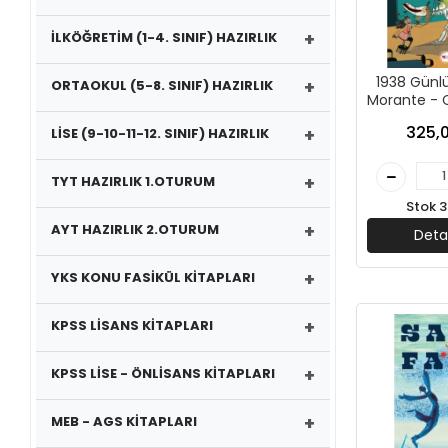
+
İLKÖĞRETİM (1-4. SINIF) HAZIRLIK
1938 Günlü
+
ORTAOKUL (5-8. SINIF) HAZIRLIK
Morante - 
Yayın
325,0
+
LİSE (9-10-11-12. SINIF) HAZIRLIK
+
TYT HAZIRLIK 1.OTURUM
Stok 3
+
AYT HAZIRLIK 2.OTURUM
Deta
+
YKS KONU FASİKÜL KİTAPLARI
+
KPSS LİSANS KİTAPLARI
+
KPSS LİSE - ÖNLİSANS KİTAPLARI
+
MEB - AGS KİTAPLARI