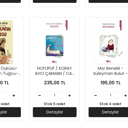
n Öyküsü-
HOFLİPUF / KORAY
Mor Benekli -
n Tuğcu-
AVCI ÇAKMAN / CAN
Süleyman Bulut -
ınları
YAYINLARI
Can Çocuk Yayınla
0 TL
235,00 TL
195,00 TL
 adet
Stok 5 adet
Stok 4 adet
ylar
Detaylar
Detaylar