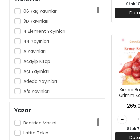
Stok 1
06 Yaş Yayınları
Deta
3D Yayınları
4 Element Yayınları
44 Yayınları
A Yayınları
Acayip Kitap
Açı Yayınları
Adeda Yayınları
Kırmızı Baş
Afs Yayınları
Grimm Ka
Can 
Aganta Yayınları
265,0
Yazar
Aile Yayınları
Akçağ Yayınları
Beatrice Masini
Stok 7
AkılÇelen Yayınları
Latife Tekin
Deta