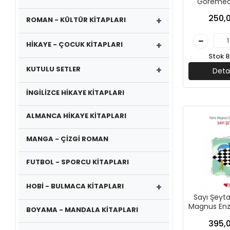
Göremedi
Ferrero - 
250,0
+
ROMAN - KÜLTÜR KİTAPLARI
Yayın
+
HİKAYE - ÇOCUK KİTAPLARI
Stok 8
+
KUTULU SETLER
Deta
İNGİLİZCE HİKAYE KİTAPLARI
ALMANCA HİKAYE KİTAPLARI
MANGA - ÇİZGİ ROMAN
FUTBOL - SPORCU KİTAPLARI
+
HOBİ - BULMACA KİTAPLARI
Sayı Şeyta
Magnus Enz
BOYAMA - MANDALA KİTAPLARI
- Can Çocuk
395,0