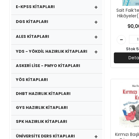
+
E-KPSS KİTAPLARI
Sait Faik’
Hikâyeler
+
İçin)-Sa
DGS KİTAPLARI
90,0
Abasıya
Ço
+
ALES KİTAPLARI
Stok 5
+
YDS - YÖKDİL HAZIRLIK KİTAPLARI
Deta
ASKERİ LİSE - PMYO KİTAPLARI
YÖS KİTAPLARI
DHBT HAZIRLIK KİTAPLARI
GYS HAZIRLIK KİTAPLARI
SPK HAZIRLIK KİTAPLARI
Kırmızı Başlı
+
ÜNİVERSİTE DERS KİTAPLARI