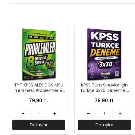
+
ÜNİVERSİTE DERS KİTAPLARI
+
ROMAN - KÜLTÜR KİTAPLARI
+
HİKAYE - ÇOCUK KİTAPLARI
+
KUTULU SETLER
İNGİLİZCE HİKAYE KİTAPLARI
ALMANCA HİKAYE KİTAPLARI
MANGA - ÇİZGİ ROMAN
TYT KPSS ALES DGS MSÜ
KPSS Tüm Sınavlar İçin
Yeni nesil Problemler 8
Türkçe 3x30 Deneme -
Deneme - Peramila
Peramila Yayıncılık
FUTBOL - SPORCU KİTAPLARI
79,90 TL
79,90 TL
Yayıncılık
+
HOBİ - BULMACA KİTAPLARI
Detaylar
Detaylar
BOYAMA - MANDALA KİTAPLARI