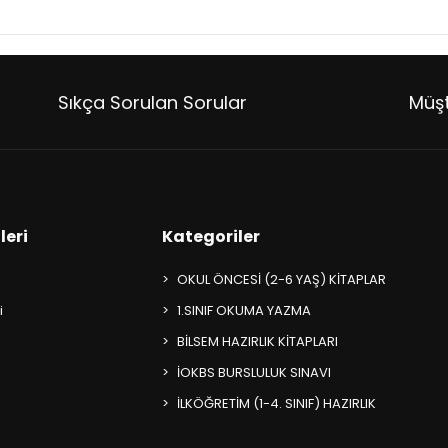
Sıkça Sorulan Sorular
Müşt
leri
Kategoriler
OKUL ÖNCESİ (2-6 YAŞ) KİTAPLAR
i
1.SINIF OKUMA YAZMA
BİLSEM HAZIRLIK KİTAPLARI
İOKBS BURSLULUK SINAVI
İLKÖĞRETİM (1-4. SINIF) HAZIRLIK