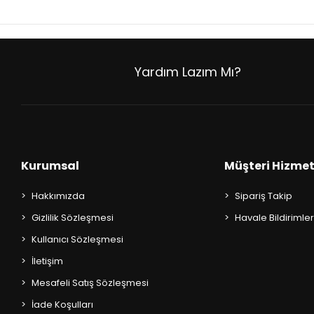
AKIL OYUNLARI + PUZZLE
CEP KİTAPLARI
Yardım Lazım Mı?
+
SÖZLÜK ÇEŞİTLERİ
+
ATLAS ÇEŞİTLERİ
+
KUR'AN-I KERİM - YASİN-İ ŞERİF
Kurumsal
Müşteri Hizmet
KONUŞMA KLAVUZLARI
Hakkımızda
Sipariş Takip
Gizlilik Sözleşmesi
Havale Bildirimler
Kullanıcı Sözleşmesi
İletişim
Mesafeli Satış Sözleşmesi
İade Koşulları