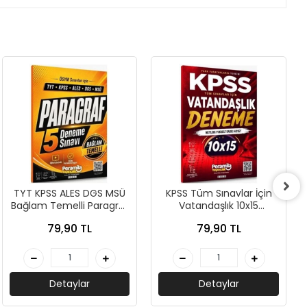
TYT KPSS ALES DGS MSÜ
KPSS Tüm Sınavlar İçin
Bağlam Temelli Paragraf
Vatandaşlık 10x15
5 Deneme - Peramila
Deneme - Peramila
79,90 TL
79,90 TL
Yayıncılık
Yayıncılık
Detaylar
Detaylar