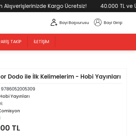
verişlerinizde Kargo Ücretsiz!
40.000 TL ve Üstü 
Bayi Başvurusu
Bayi Girişi
PARIŞ TAKIP
İLETIŞIM
or Dodo ile İlk Kelimelerim - Hobi Yayınları
:
9786052005309
Hobi Yayınları
i:
Komisyon
3
,00 TL