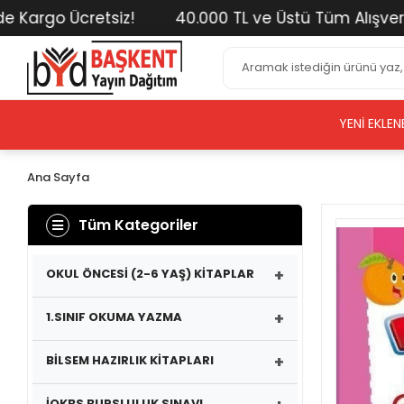
rgo Ücretsiz!
40.000 TL ve Üstü Tüm Alışverişler
YENI EKLEN
Ana Sayfa
Tüm Kategoriler
+
OKUL ÖNCESİ (2-6 YAŞ) KİTAPLAR
+
1.SINIF OKUMA YAZMA
+
BİLSEM HAZIRLIK KİTAPLARI
İOKBS BURSLULUK SINAVI