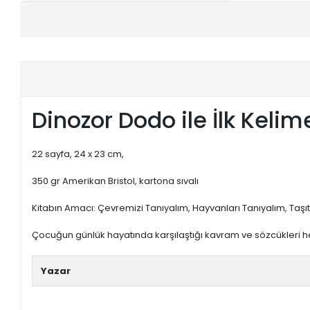
+
E-KPSS KİTAPLARI
+
DGS KİTAPLARI
+
ALES KİTAPLARI
Dinozor Dodo ile İlk Kelim
+
YDS - YÖKDİL HAZIRLIK KİTAPLARI
ASKERİ LİSE - PMYO KİTAPLARI
22 sayfa, 24 x 23 cm,
350 gr Amerikan Bristol, kartona sıvalı
YÖS KİTAPLARI
Kitabın Amacı: Çevremizi Tanıyalım, Hayvanları Tanıyalım, Taşıt
DHBT HAZIRLIK KİTAPLARI
Çocuğun günlük hayatında karşılaştığı kavram ve sözcükleri he
GYS HAZIRLIK KİTAPLARI
Yazar
SPK HAZIRLIK KİTAPLARI