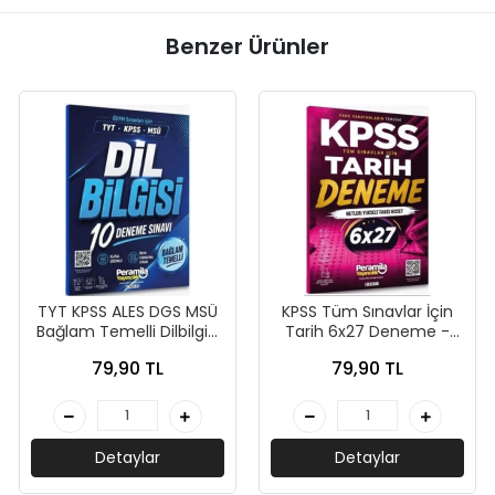
Benzer Ürünler
TYT KPSS ALES DGS MSÜ
KPSS Tüm Sınavlar İçin
Bağlam Temelli Dilbilgisi
Tarih 6x27 Deneme -
10 Deneme - Peramila
Peramila Yayıncılık
79,90 TL
79,90 TL
Yayıncılık
Detaylar
Detaylar