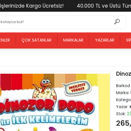
inizde Kargo Ücretsiz!
40.000 TL ve Üstü Tüm Alış
ENLER
ÇOK SATANLAR
MARKALAR
YAZARLAR
SI
Dinoz
Barkod
Marka:
Kategor
Yazar:
Stok:
2
265