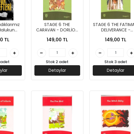
ıklarımız
STAGE 6 THE
STAGE 6 THE FATIMA
 Halukun
CARAVAN - DORLİON
DELIVERANCE -
fik Fikret-
YAYINLARI
DORLİON YAYINLAR
0 TL
149,00 TL
149,00 TL
ayınları
 adet
Stok 2 adet
Stok 3 adet
ylar
Detaylar
Detaylar