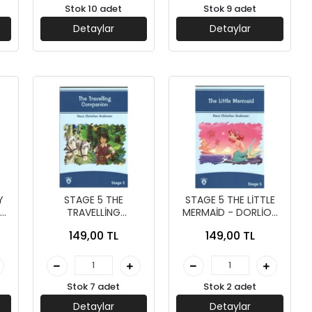
Stok 10 adet
Stok 9 adet
Detaylar
Detaylar
Y
STAGE 5 THE
STAGE 5 THE LİTTLE
TRAVELLİNG
MERMAİD - DORLİON
COMPANİON -
YAYINLARI
149,00 TL
149,00 TL
DORLİON YAYINLARI
Stok 7 adet
Stok 2 adet
Detaylar
Detaylar