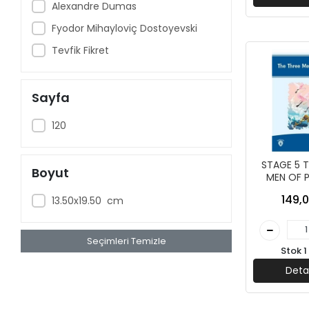
Aklımda Zeka
Alexandre Dumas
Akvaryum Yayınları
Fyodor Mihayloviç Dostoyevski
Alfa Yayınları
Tevfik Fikret
Altı Şapka Yayınları
Altın Karma Yayınları
Sayfa
Altın Kitaplar
120
Altınpost Yayınları
Anatolia Kitap
STAGE 5 T
Boyut
MEN OF 
Ankara Kitap Merkezi
DORLİON Y
149,0
13.50x19.50 cm
Anonim Yayınları
Antik Kitap
Seçimleri Temizle
Antrenman Yayınları
Stok 1
April Yayınları
Deta
Arkadaş Yayınları