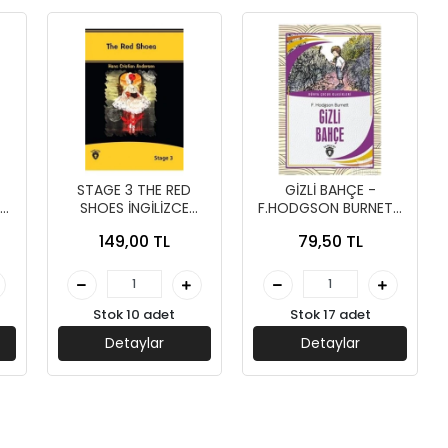
STAGE 3 THE RED
GİZLİ BAHÇE -
SHOES İNGİLİZCE
F.HODGSON BURNETT
I
HİKAYE - DORLİON
- DORLİON YAYINLARI
149,00 TL
79,50 TL
YAYINLARI
Stok 10 adet
Stok 17 adet
Detaylar
Detaylar