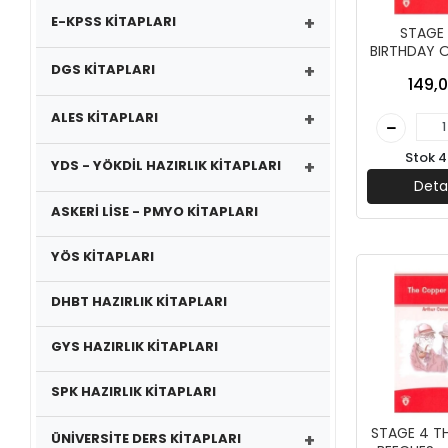
+
E-KPSS KİTAPLARI
STAGE 
BIRTHDAY O
+
- DORLİON 
DGS KİTAPLARI
149,0
+
ALES KİTAPLARI
Stok 4
+
YDS - YÖKDİL HAZIRLIK KİTAPLARI
Deta
ASKERİ LİSE - PMYO KİTAPLARI
YÖS KİTAPLARI
DHBT HAZIRLIK KİTAPLARI
GYS HAZIRLIK KİTAPLARI
SPK HAZIRLIK KİTAPLARI
STAGE 4 T
+
ÜNİVERSİTE DERS KİTAPLARI