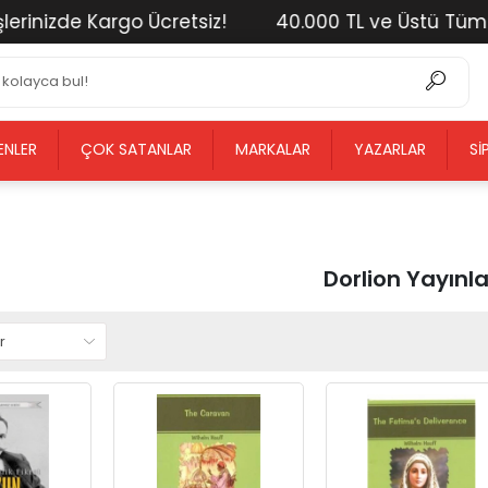
e Kargo Ücretsiz!
40.000 TL ve Üstü Tüm Alışveriş
ENLER
ÇOK SATANLAR
MARKALAR
YAZARLAR
SI
Dorlion Yayınla