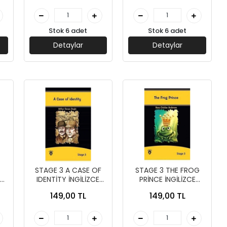
Stok 6 adet
Stok 6 adet
Detaylar
Detaylar
STAGE 3 A CASE OF
STAGE 3 THE FROG
IDENTİTY İNGİLİZCE
PRİNCE İNGİLİZCE
HİKAYE - DORLİON
HİKAYE - DORLİON
149,00 TL
149,00 TL
YAYINLARI
YAYINLARI