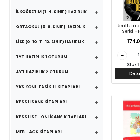
+
İLKÖĞRETİM (1-4. SINIF) HAZIRLIK
Unutturmad
+
ORTAOKUL (5-8. SINIF) HAZIRLIK
Serisi -
Defteri-Tev
174,0
+
LİSE (9-10-11-12. SINIF) HAZIRLIK
Dorlion Y
+
TYT HAZIRLIK 1.OTURUM
Stok 1
+
AYT HAZIRLIK 2.OTURUM
Deta
+
YKS KONU FASİKÜL KİTAPLARI
+
KPSS LİSANS KİTAPLARI
+
KPSS LİSE - ÖNLİSANS KİTAPLARI
+
MEB - AGS KİTAPLARI