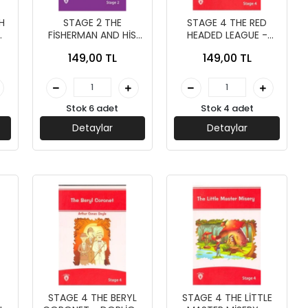
H
STAGE 2 THE
STAGE 4 THE RED
FİSHERMAN AND HİS
HEADED LEAGUE -
WİFE - DORLİON
DORLİON YAYINLARI
149,00 TL
149,00 TL
YAYINLARI
Stok 6 adet
Stok 4 adet
Detaylar
Detaylar
STAGE 4 THE BERYL
STAGE 4 THE LİTTLE