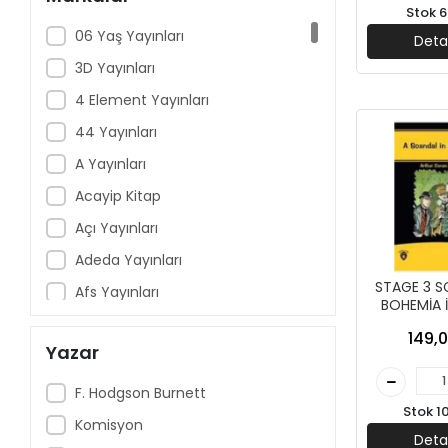
Stok 6
06 Yaş Yayınları
Deta
3D Yayınları
4 Element Yayınları
44 Yayınları
A Yayınları
Acayip Kitap
Açı Yayınları
Adeda Yayınları
STAGE 3 SCANDAL İN
Afs Yayınları
BOHEMİA İ
HİKAYE -
Aganta Yayınları
149,0
YAYIN
Yazar
Aile Yayınları
Akçağ Yayınları
F. Hodgson Burnett
Stok 1
AkılÇelen Yayınları
Komisyon
Deta