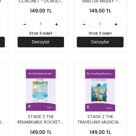
I
CORONET - DORLİON
MASTER MİSERY -
YAYINLARI
DORLİON YAYINLARI
149,00 TL
149,00 TL
Stok 3 adet
Stok 3 adet
Detaylar
Detaylar
STAGE 2 THE
STAGE 2 THE
ON
REMARKABLE ROCKET -
TRAVELLİNG MUSİCİANS
DORLİON YAYINLARI
- DORLİON YAYINLARI
149,00 TL
149,00 TL