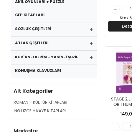
AKIL OYUNLARI + PUZZLE
CEP KİTAPLARI
Stok 6
Deta
+
SÖZLÜK ÇEŞİTLERİ
+
ATLAS ÇEŞİTLERİ
+
KUR'AN-I KERİM - YASİN-İ ŞERİF
KONUŞMA KLAVUZLARI
Alt Kategoriler
STAGE 2 Lİ
ROMAN - KÜLTÜR KİTAPLARI
OR THUMB
DORLİON Y
İNGİLİZCE HİKAYE KİTAPLARI
149,0
Markalar