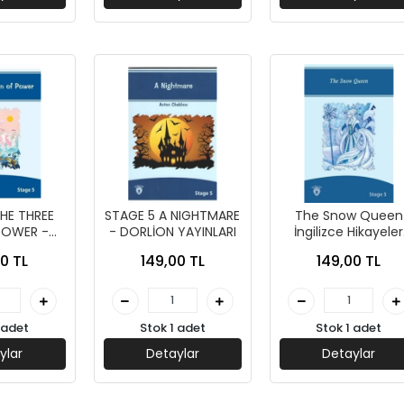
HE THREE
STAGE 5 A NIGHTMARE
The Snow Queen
POWER -
- DORLİON YAYINLARI
İngilizce Hikayeler
AYINLARI
Stage 5- DORLİO
0 TL
149,00 TL
149,00 TL
YAYINLARI
 adet
Stok 1 adet
Stok 1 adet
ylar
Detaylar
Detaylar