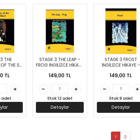
3 THE
STAGE 3 THE LEAP -
STAGE 3 FROST
OF THE SP
FROG İNGİLİZCE HİKAYE
İNGİLİZCE HİKAYE -
 HİKAYE -
- DORLİON YAYINLARI
DORLİON YAYINLAR
0 TL
149,00 TL
149,00 TL
AYINLARI
5 adet
Stok 12 adet
Stok 8 adet
ylar
Detaylar
Detaylar
1
2