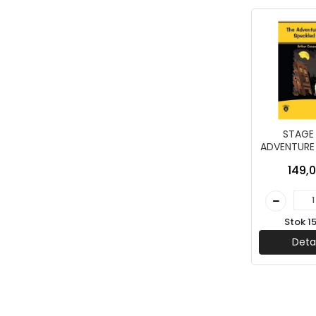
Arkadya Yayınları
Armada Yayınları
Aromat Yayınları
Artemis Yayınları
Artenino Yayınları
Artı Zeka Yayınları
STAGE 
Asi Kitap
ADVENTURE 
İNGİLİZCE
Aspendos Yayınları
149,0
DORLİON Y
Avantaj Yayınları
Aydede Yayınları
Stok 1
Aydın Yayınları
Deta
Ayfa Yayınları
Ayrıntı Yayınları
AzKitap