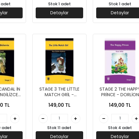
 adet
Stok 1 adet
Stok 1 adet
ylar
Detaylar
Detaylar
STAGE 3 THE LİTTLE
STAGE 2 THE HAPP
NGİLİZCE
MATCH GRİL -
PRİNCE - DORLİON
 DORLİON
DORLİON YAYINLARI
YAYINLARI
0 TL
149,00 TL
149,00 TL
LARI
0 adet
Stok 11 adet
Stok 4 adet
ylar
Detaylar
Detaylar