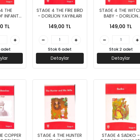
4 THE
STAGE 4 THE FİRE BİRD
STAGE 4 THE WITC
F INFANTA
- DORLİON YAYINLARI
BABY - DORLİON
YAYINLARI
YAYINLARI
0 TL
149,00 TL
149,00 TL
 adet
Stok 6 adet
Stok 2 adet
ylar
Detaylar
Detaylar
HE COPPER
STAGE 4 THE HUNTER
STAGE 4 SADKO -