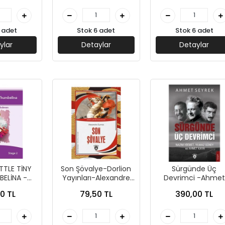
 adet
Stok 6 adet
Stok 6 adet
ylar
Detaylar
Detaylar
TTLE TİNY
Son Şövalye-Dorlion
Sürgünde Üç
ELİNA -
Yayınları-Alexandre
Devrimci -Ahmet
AYINLARI
Dumas
Seyrek -Dorlion
0 TL
79,50 TL
390,00 TL
Yayınevi