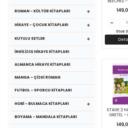
BEECHES -
YAYIN
149,0
+
ROMAN - KÜLTÜR KİTAPLARI
+
HİKAYE - ÇOCUK KİTAPLARI
Stok 3
+
KUTULU SETLER
Deta
İNGİLİZCE HİKAYE KİTAPLARI
ALMANCA HİKAYE KİTAPLARI
MANGA - ÇİZGİ ROMAN
FUTBOL - SPORCU KİTAPLARI
+
HOBİ - BULMACA KİTAPLARI
STAGE 2 H
GRETEL -
BOYAMA - MANDALA KİTAPLARI
YAYIN
149,0