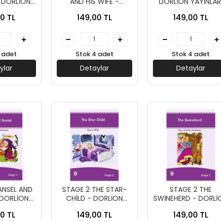
 DORLİON
AND HİS WİFE -
DORLİON YAYINLAR
LARI
DORLİON YAYINLARI
0 TL
149,00 TL
149,00 TL
 adet
Stok 4 adet
Stok 4 adet
ylar
Detaylar
Detaylar
ANSEL AND
STAGE 2 THE STAR-
STAGE 2 THE
 DORLİON
CHİLD - DORLİON
SWİNEHERD - DORLİ
LARI
YAYINLARI
YAYINLARI
0 TL
149,00 TL
149,00 TL