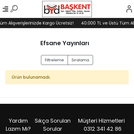
m Alışverişlerinizde Kargo Ücretsiz!
40.000 TL ve Üstü Tüm Alış
Efsane Yayınları
Filtreleme
Sıralama
Ürün bulunamadı.
Yardım
Sıkça Sorulan
Müşteri Hizmetleri
Lazım Mı?
Sorular
0312 341 42 86