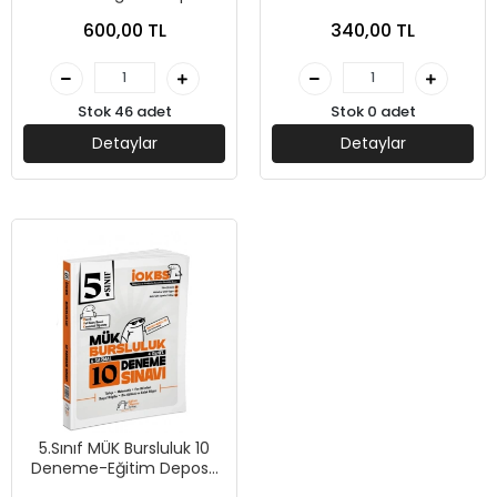
Bankası-Kolektif-Eğitim
600,00 TL
340,00 TL
Deposu
Stok 46 adet
Stok 0 adet
Detaylar
Detaylar
5.Sınıf MÜK Bursluluk 10
Deneme-Eğitim Deposu
Yayınları