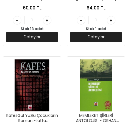
MEHMET AYCI - ELİPS
Kitap
60,00 TL
64,00 TL
YAYINLARI
Stok 13 adet
Stok 1 adet
Detaylar
Detaylar
KafesGül Yüzlü Çocukların
MEMLEKET ŞİİRLERİ
Romanı-Lütfü
ANTOLOJİSİ - ORHAN
Şehsuvaroğlu-Elips Kitap
ATİLLA - ELİPS YAYINLARI