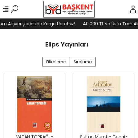
 Alışverişlerinizde Kargo Ücretsiz!
40.000 TL ve Üstü Tüm Alışv
Elips Yayınları
Filtreleme
Sıralama
VATAN TOPRAĞI -
Sultan Murat - Cengiz