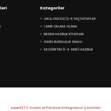
leri
Kategoriler
OKUL ÖNCESİ (2-6 YAŞ) KİTAPLAR
i
1.SINIF OKUMA YAZMA
BİLSEM HAZIRLIK KİTAPLARI
İOKBS BURSLULUK SINAVI
İLKÖĞRETİM (1-4. SINIF) HAZIRLIK
superKET E-ticaret ve Pazaryeri Entegrasyon Çözümleri