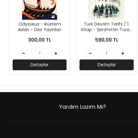
+
ÜNİVERSİTE DERS KİTAPLARI
+
ROMAN - KÜLTÜR KİTAPLARI
Odysseus - Rüstem
Türk Devrim Tarihi / 1.
+
Aslan - Dex Yayınları
Kitap - Şerafettin Turan
HİKAYE - ÇOCUK KİTAPLARI
- Bilgi Yayınevi
300,00 TL
590,00 TL
+
KUTULU SETLER
İNGİLİZCE HİKAYE KİTAPLARI
Detaylar
Detaylar
ALMANCA HİKAYE KİTAPLARI
MANGA - ÇİZGİ ROMAN
FUTBOL - SPORCU KİTAPLARI
Yardım Lazım Mı?
+
HOBİ - BULMACA KİTAPLARI
BOYAMA - MANDALA KİTAPLARI