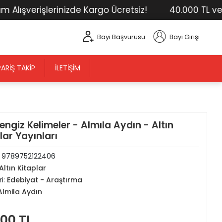
verişlerinizde Kargo Ücretsiz!
40.000 TL ve Üstü 
Bayi Başvurusu
Bayi Girişi
PARIŞ TAKIP
İLETIŞIM
engiz Kelimeler - Almıla Aydın - Altın
lar Yayınları
:
9789752122406
Altın Kitaplar
i:
Edebiyat - Araştırma
Almila Aydın
,00 TL