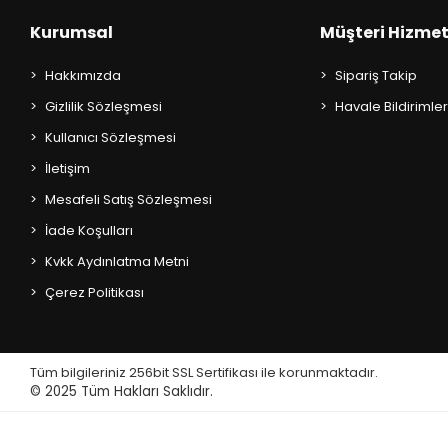
AKIL OYUNLARI + PUZZLE
Kurumsal
Müşteri Hizmet
CEP KİTAPLARI
Hakkımızda
Sipariş Takip
+
Gizlilik Sözleşmesi
Havale Bildirimler
SÖZLÜK ÇEŞİTLERİ
Kullanıcı Sözleşmesi
+
ATLAS ÇEŞİTLERİ
İletişim
Mesafeli Satış Sözleşmesi
+
KUR'AN-I KERİM - YASİN-İ ŞERİF
İade Koşulları
KONUŞMA KLAVUZLARI
Kvkk Aydınlatma Metni
Çerez Politikası
Tüm bilgileriniz 256bit SSL Sertifikası ile korunmaktadır.
© 2025
Tüm Hakları Saklıdır.