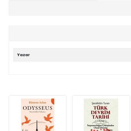
+
E-KPSS KİTAPLARI
+
DGS KİTAPLARI
+
ALES KİTAPLARI
+
YDS - YÖKDİL HAZIRLIK KİTAPLARI
Yazar
ASKERİ LİSE - PMYO KİTAPLARI
YÖS KİTAPLARI
DHBT HAZIRLIK KİTAPLARI
GYS HAZIRLIK KİTAPLARI
SPK HAZIRLIK KİTAPLARI