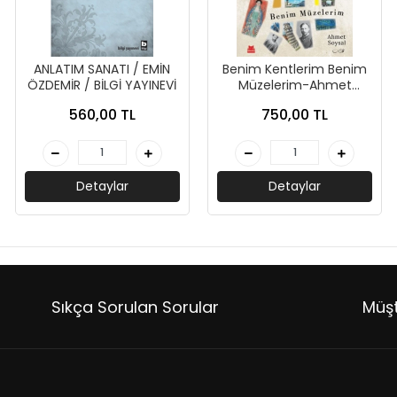
ANLATIM SANATI / EMİN
Benim Kentlerim Benim
ÖZDEMİR / BİLGİ YAYINEVİ
Müzelerim-Ahmet
Soysal- Kırmızıkedi
560,00 TL
750,00 TL
Yayınevi
Detaylar
Detaylar
Sıkça Sorulan Sorular
Müşt