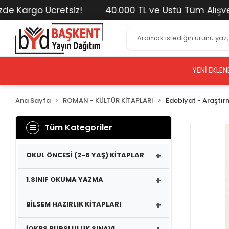
argo Ücretsiz!
40.000 TL ve Üstü Tüm Alışverişler
YENI EKLEN
Ana Sayfa
ROMAN - KÜLTÜR KİTAPLARI
Edebiyat - Araştı
Tüm Kategoriler
+
OKUL ÖNCESİ (2-6 YAŞ) KİTAPLAR
+
1.SINIF OKUMA YAZMA
+
BİLSEM HAZIRLIK KİTAPLARI
İOKBS BURSLULUK SINAVI