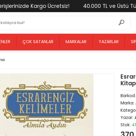
inizde Kargo Ücretsiz!
40.000 TL ve Üstü Tüm Alış
ENLER
ÇOK SATANLAR
MARKALAR
YAZARLAR
SI
rma
Esrar
Kitap
Barkod
Marka:
Kategor
Yazar:
Stok:
41
370