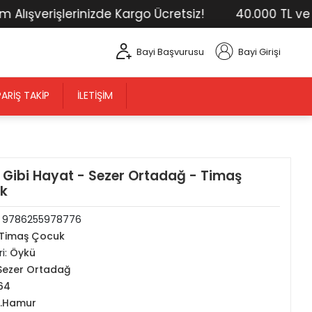
şverişlerinizde Kargo Ücretsiz!
40.000 TL ve Üstü
Bayi Başvurusu
Bayi Girişi
PARIŞ TAKIP
İLETIŞIM
k Gibi Hayat - Sezer Ortadağ - Timaş
k
:
9786255978776
Timaş Çocuk
i:
Öykü
Sezer Ortadağ
64
2.Hamur