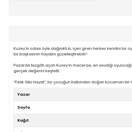
+
E-KPSS KİTAPLARI
+
DGS KİTAPLARI
+
ALES KİTAPLARI
Kuzey’in odası öyle dağınıktı ki, içeri giren herkes kendini bir
+
YDS - YÖKDİL HAZIRLIK KİTAPLARI
bir başkasının hayatını güzelleştirebilir!
Pazarda tezgâh açan Kuzey’in macerası, en sevdiği oyuncağı Çıtç
ASKERİ LİSE - PMYO KİTAPLARI
gerçek değerini keşfetti.
YÖS KİTAPLARI
“Fıstık Gibi Hayat”, bir çocuğun kalbinden doğan kocaman bir iy
DHBT HAZIRLIK KİTAPLARI
Yazar
GYS HAZIRLIK KİTAPLARI
Sayfa
SPK HAZIRLIK KİTAPLARI
Kağıt