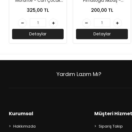
Morante - Can Çocuk
Pirhasoğlu Akbaş -
AKIL OYUNLARI + PUZZLE
Yayınları
Kırmızı Kedi Çocuk
325,00 TL
200,00 TL
CEP KİTAPLARI
+
SÖZLÜK ÇEŞİTLERİ
Detaylar
Detaylar
+
ATLAS ÇEŞİTLERİ
+
KUR'AN-I KERİM - YASİN-İ ŞERİF
Yardım Lazım Mı?
KONUŞMA KLAVUZLARI
Kurumsal
Müşteri Hizmet
Hakkımızda
Sipariş Takip