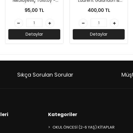
Nikolayeviç Tolstoy -
Laurent Galandon &
İskele Yayınları
Michael Crouzat-Çınar
95,00 TL
400,00 TL
Yayınları
Detaylar
Detaylar
Sıkça Sorulan Sorular
Müşt
leri
Kategoriler
OKUL ÖNCESİ (2-6 YAŞ) KİTAPLAR