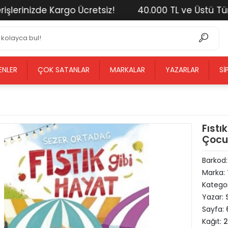
rinizde Kargo Ücretsiz!
40.000 TL ve Üstü Tüm Alı
ENLER
ÇOK SATANLAR
MARKALAR
YAZARLAR
SI
Fıstı
Çocu
Barkod
Marka:
Kategor
Yazar:
Sayfa:
Kağıt: