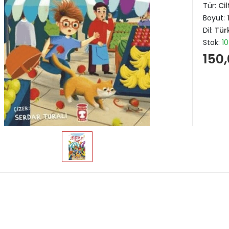
Tür:
Cil
Boyut:
Dil:
Tür
Stok:
10
150,