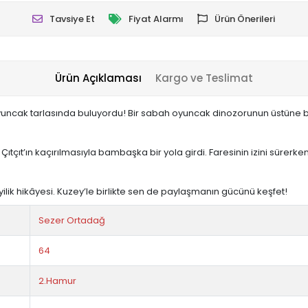
Tavsiye Et
Fiyat Alarmı
Ürün Önerileri
Ürün Açıklaması
Kargo ve Teslimat
 oyuncak tarlasında buluyordu! Bir sabah oyuncak dinozorunun üstüne basın
ıt’ın kaçırılmasıyla bambaşka bir yola girdi. Faresinin izini sürerken,
ilik hikâyesi. Kuzey’le birlikte sen de paylaşmanın gücünü keşfet!
Sezer Ortadağ
64
2.Hamur