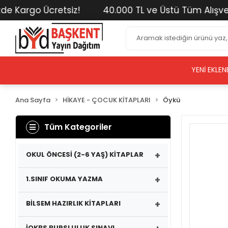
argo Ücretsiz!
40.000 TL ve Üstü Tüm Alışverişle
YENI EKLEN
Ana Sayfa
HİKAYE - ÇOCUK KİTAPLARI
Öykü
Tüm Kategoriler
+
OKUL ÖNCESİ (2-6 YAŞ) KİTAPLAR
+
1.SINIF OKUMA YAZMA
+
BİLSEM HAZIRLIK KİTAPLARI
İOKBS BURSLULUK SINAVI